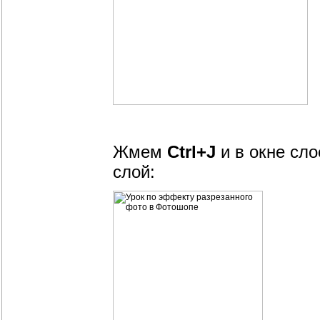
Жмем
Ctrl+J
и в окне сл
слой: