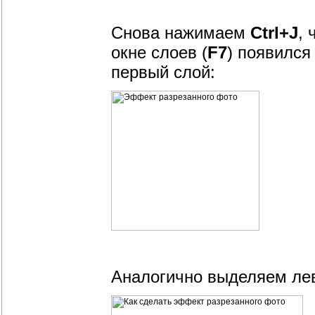
Снова нажимаем
Ctrl+J
, 
окне слоев (
F7
) появился
первый слой:
Аналогично выделяем лев