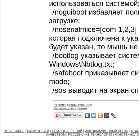
использоваться системой
/noguiboot избавляет пол
загрузке;
/noserialmice=[com 1,2,
которая подключена к ук
будет указан, то мышь не
/bootlog указывает систе
Windows\Nbtlog.txt;
/safeboot приказывает с
mode;
/sos выводит на экран с
Рекомендовать страницу
Распечатать страницу
Поделиться…
ОБ АЛЬЯНСЕ
НАШИ УСЛУГИ
КАТАЛОГ РЕШЕНИЙ
ИНФОРМАЦИОННЫЙ ЦЕНТР
СТАН
|
|
|
|
КАЧЕСТВОМ
РОССИЙСКИЕ ТЕХНОЛОГИИ
НАНОТЕХНОЛО
|
|