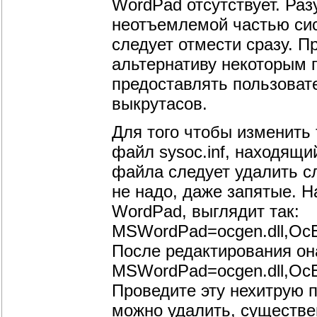
WordPad отсутствует. Раз
неотъемлемой частью сис
следует отмести сразу. П
альтернативу некоторым 
предоставлять пользоват
выкрутасов.
Для того чтобы изменить
файл sysoc.inf, находящий
файла следует удалить сл
не надо, даже запятые. Н
WordPad, выглядит так:
MSWordPad=ocgen.dll,OcEn
После редактирования она
MSWordPad=ocgen.dll,OcEnt
Проведите эту нехитрую п
можно удалить, существе