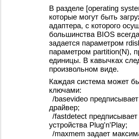
В разделе [operating sys
которые могут быть загру
адаптера, с которого осу
большинства BIOS всегда
задается параметром rdis
параметром partition(N),
единицы. В кавычках сле
произвольном виде.
Каждая система может б
ключами:
/basevideo предписывает
драйвер;
/fastdetect предписывает
устройства Plug'n'Play;
/maxmem задает максим