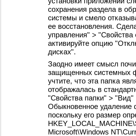
установки приложений сл
сохранения раздела в обр
системы и смело отказыв
ее восстановления. Сдела
управления" > "Свойства
активируйте опцию "Откл
дисках".
Заодно имеет смысл почис
защищенных системных фа
учтите, что эта папка явл
отображалась в стандартн
"Свойства папки" > "Вид"
Обыкновенное удаление фа
поскольку его размер оп
HKEY_LOCAL_MACHINE
Microsoft\Windows NT\Curr