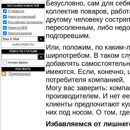
Безусловно, сам для себя
РАССЫЛКИ НОВОСТЕЙ
коллектив поваров, рабо
IT-Новости
Новости компаний
другому человеку состря
Российские технологии
пересоленным, либо недо
Новости ВПК
Нанотехнологии
подгоревшим.
SUBSCRIBE.RU
Или, положим, по каким-
ПОИСК ПО СТАТЬЯМ
ширпотребом. В таком слу
добавлять самостоятельн
точная фраза
имеются. Если, конечно,
RSS-ЛЕНТА
Подписаться
потребителя компанией.
Могу вас заверить: компа
производителем. И нет ее
клиенты предпочитают куш
них под носом. О том, где
Избавляемся от лишнег