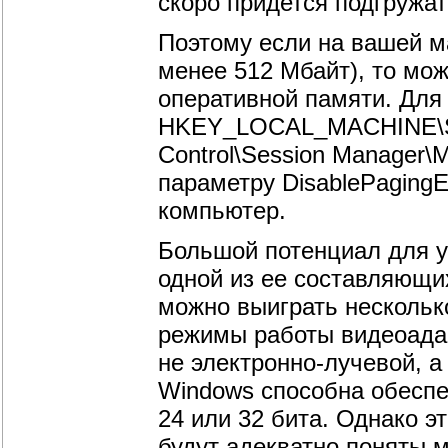
скоро придется подгружат
Поэтому если на вашей м
менее 512 Мбайт), то мо
оперативной памяти. Для 
HKEY_LOCAL_MACHINE\SY
Control\Session Manager
параметру DisablePagingE
компьютер.
Большой потенциал для у
одной из ее составляющи
можно выиграть несколько
режимы работы видеоадап
не электронно-лучевой, 
Windows способна обеспе
24 или 32 бита. Однако э
будут адекватно поняты 