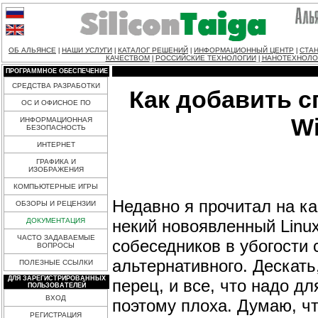
ОБ АЛЬЯНСЕ
НАШИ УСЛУГИ
КАТАЛОГ РЕШЕНИЙ
ИНФОРМАЦИОННЫЙ ЦЕНТР
СТАН
|
|
|
|
КАЧЕСТВОМ
РОССИЙСКИЕ ТЕХНОЛОГИИ
НАНОТЕХНОЛО
|
|
ПРОГРАММНОЕ ОБЕСПЕЧЕНИЕ
СРЕДСТВА РАЗРАБОТКИ
Как добавить 
ОС И ОФИСНОЕ ПО
Wi
ИНФОРМАЦИОННАЯ
БЕЗОПАСНОСТЬ
ИНТЕРНЕТ
ГРАФИКА И
ИЗОБРАЖЕНИЯ
КОМПЬЮТЕРНЫЕ ИГРЫ
Недавно я прочитал на ка
ОБЗОРЫ И РЕЦЕНЗИИ
некий новоявленный Linu
ДОКУМЕНТАЦИЯ
ЧАСТО ЗАДАВАЕМЫЕ
собеседников в убогости
ВОПРОСЫ
альтернативного. Дескать,
ПОЛЕЗНЫЕ ССЫЛКИ
ДЛЯ ЗАРЕГИСТРИРОВАННЫХ
перец, и все, что надо д
ПОЛЬЗОВАТЕЛЕЙ
ВХОД
поэтому плоха. Думаю, чт
РЕГИСТРАЦИЯ