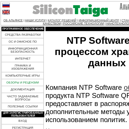
ОБ АЛЬЯНСЕ
НАШИ УСЛУГИ
КАТАЛОГ РЕШЕНИЙ
ИНФОРМАЦИОННЫЙ ЦЕНТР
СТАН
|
|
|
|
КАЧЕСТВОМ
РОССИЙСКИЕ ТЕХНОЛОГИИ
НАНОТЕХНОЛО
|
|
ПРОГРАММНОЕ ОБЕСПЕЧЕНИЕ
СРЕДСТВА РАЗРАБОТКИ
NTP Software
ОС И ОФИСНОЕ ПО
процессом хра
ИНФОРМАЦИОННАЯ
БЕЗОПАСНОСТЬ
ИНТЕРНЕТ
данных 
ГРАФИКА И
ИЗОБРАЖЕНИЯ
КОМПЬЮТЕРНЫЕ ИГРЫ
ОБЗОРЫ И РЕЦЕНЗИИ
Компания NTP Software
о
ДОКУМЕНТАЦИЯ
продукта NTP Software QFS
ЧАСТО ЗАДАВАЕМЫЕ
ВОПРОСЫ
предоставляет в распоря
ПОЛЕЗНЫЕ ССЫЛКИ
дополнительные методы 
ДЛЯ ЗАРЕГИСТРИРОВАННЫХ
ПОЛЬЗОВАТЕЛЕЙ
использованием политик.
ВХОД
РЕГИСТРАЦИЯ