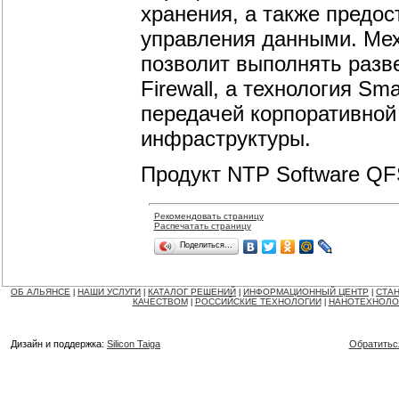
хранения, а также предо
управления данными. Мех
позволит выполнять разв
Firewall, а технология Sm
передачей корпоративно
инфраструктуры.
Продукт NTP Software QFS
Рекомендовать страницу
Распечатать страницу
Поделиться…
ОБ АЛЬЯНСЕ
НАШИ УСЛУГИ
КАТАЛОГ РЕШЕНИЙ
ИНФОРМАЦИОННЫЙ ЦЕНТР
СТАН
|
|
|
|
КАЧЕСТВОМ
РОССИЙСКИЕ ТЕХНОЛОГИИ
НАНОТЕХНОЛО
|
|
Дизайн и поддержка:
Silicon Taiga
Обратитьс