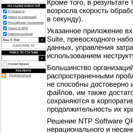
Кроме того, в результате
РАССЫЛКИ НОВОСТЕЙ
возросла скорость обраб
IT-Новости
в секунду).
Новости компаний
Российские технологии
Новости ВПК
Указанное приложение вхо
Нанотехнологии
Suite, превосходного на
данных, управления затр
SUBSCRIBE.RU
ПОИСК ПО СТАТЬЯМ
использованием неструкт
точная фраза
Большинство организаций
RSS-ЛЕНТА
распространенными пробл
Подписаться
не способны достоверно
файлов, им также достат
сохраняются в корпорати
продолжительность их хр
Решение NTP Software QF
нерационального и несан