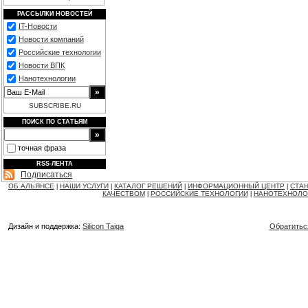
РАССЫЛКИ НОВОСТЕЙ
IT-Новости
Новости компаний
Российские технологии
Новости ВПК
Нанотехнологии
SUBSCRIBE.RU
ПОИСК ПО СТАТЬЯМ
точная фраза
RSS-ЛЕНТА
Подписаться
ОБ АЛЬЯНСЕ
НАШИ УСЛУГИ
КАТАЛОГ РЕШЕНИЙ
ИНФОРМАЦИОННЫЙ ЦЕНТР
СТАН
|
|
|
|
КАЧЕСТВОМ
РОССИЙСКИЕ ТЕХНОЛОГИИ
НАНОТЕХНОЛО
|
|
Дизайн и поддержка:
Silicon Taiga
Обратитьс