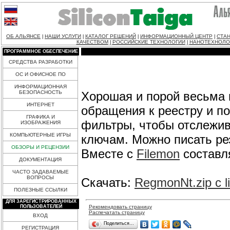
ОБ АЛЬЯНСЕ
НАШИ УСЛУГИ
КАТАЛОГ РЕШЕНИЙ
ИНФОРМАЦИОННЫЙ ЦЕНТР
СТАН
|
|
|
|
КАЧЕСТВОМ
РОССИЙСКИЕ ТЕХНОЛОГИИ
НАНОТЕХНОЛО
|
|
ПРОГРАММНОЕ ОБЕСПЕЧЕНИЕ
СРЕДСТВА РАЗРАБОТКИ
ОС И ОФИСНОЕ ПО
ИНФОРМАЦИОННАЯ
Хорошая и порой весьма 
БЕЗОПАСНОСТЬ
ИНТЕРНЕТ
обращения к реестру и по
ГРАФИКА И
фильтры, чтобы отслежив
ИЗОБРАЖЕНИЯ
КОМПЬЮТЕРНЫЕ ИГРЫ
ключам. Можно писать рез
ОБЗОРЫ И РЕЦЕНЗИИ
Вместе с
Filemon
составля
ДОКУМЕНТАЦИЯ
ЧАСТО ЗАДАВАЕМЫЕ
ВОПРОСЫ
Скачать:
RegmonNt.zip с li
ПОЛЕЗНЫЕ ССЫЛКИ
ДЛЯ ЗАРЕГИСТРИРОВАННЫХ
Рекомендовать страницу
ПОЛЬЗОВАТЕЛЕЙ
Распечатать страницу
ВХОД
Поделиться…
РЕГИСТРАЦИЯ