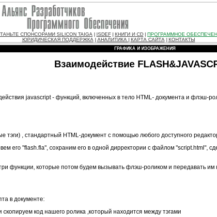
ТАНЬТЕ СПОНСОРАМИ SILICON TAIGA
ISDEF
КНИГИ И CD
ПРОГРАММНОЕ ОБЕСПЕЧЕ
|
|
|
ЮРИДИЧЕСКАЯ ПОДДЕРЖКА
АНАЛИТИКА
КАРТА САЙТА
КОНТАКТЫ
|
|
|
ГРАФИКА И ИЗОБРАЖЕНИЯ
Взаимодействие FLASH&JAVASC
йствия javascript - функций, включенных в тело HTML- документа и флэш-ро
е тэги) , стандартный HTML-документ с помощью любого доступного редактора (
 его "flash.fla", сохраним его в одной дирректории с файлом "script.html", сд
ем три функции, которые потом будем вызывать флэш-роликом и передавать им к
пта в документе:
 и скопируем код нашего ролика ,который находится между тэгами