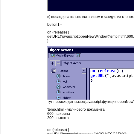
в) последовательно вставляем в каждую из кнопо
button1 -
on (release) {
getURL("javascript:openNewWindow('temp.html',600,
}
тут происходит вызов javascript:функции openNe
'temp.html' - урл-нового документа
600 - ширина
200 - высота
-
on (release) {
getURL("javascript:message('МОЯ МЕССАГА')");