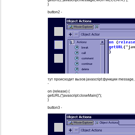
}
button2 -
тут происходит вызов javascript:функции message
-
on (release) {
getURL("javascript:closeMain()");
}
button3 -