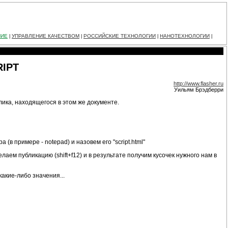
НИЕ
УПРАВЛЕНИЕ КАЧЕСТВОМ
РОССИЙСКИЕ ТЕХНОЛОГИИ
НАНОТЕХНОЛОГИИ
|
|
|
|
RIPT
http://www.flasher.ru
Уильям Брэдберри
лика, находящегося в этом же документе.
в примере - notepad) и назовем его "script.html"
елаем публикацию (shift+f12) и в результате получим кусочек нужного нам в
акие-либо значения...