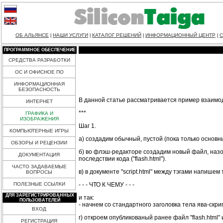
ОБ АЛЬЯНСЕ
НАШИ УСЛУГИ
КАТАЛОГ РЕШЕНИЙ
ИНФОРМАЦИОННЫЙ ЦЕНТР
С
|
|
|
|
ПРОГРАММНОЕ ОБЕСПЕЧЕНИЕ
СРЕДСТВА РАЗРАБОТКИ
ОС И ОФИСНОЕ ПО
ИНФОРМАЦИОННАЯ
БЕЗОПАСНОСТЬ
В данной статье рассматривается пример взаимоде
ИНТЕРНЕТ
***
ГРАФИКА И
ИЗОБРАЖЕНИЯ
Шаг 1.
КОМПЬЮТЕРНЫЕ ИГРЫ
а) создадим обычный, пустой (пока только основны
ОБЗОРЫ И РЕЦЕНЗИИ
б) во флэш-редакторе создадим новый файл, назовем
ДОКУМЕНТАЦИЯ
последствии кода ("flash.html").
ЧАСТО ЗАДАВАЕМЫЕ
в) в документе "script.html" между тэгами напиш
ВОПРОСЫ
- - - ЧТО К ЧЕМУ - - -
ПОЛЕЗНЫЕ ССЫЛКИ
ДЛЯ ЗАРЕГИСТРИРОВАННЫХ
и так:
ПОЛЬЗОВАТЕЛЕЙ
- начнем со стандартного заголовка тела ява-скри
ВХОД
г) откроем опубликованый ранее файл "flash.html"
РЕГИСТРАЦИЯ