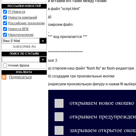
и вставим его также между тэгами
РАССЫЛКИ НОВОСТЕЙ
в файл "script.html"
IT-Новости
д)
Новости компаний
Российские технологии
закроем файл.
Новости ВПК
-
Нанотехнологии
*** код прилагается ***
SUBSCRIBE.RU
***********************
ПОИСК ПО СТАТЬЯМ
шаг 2.
точная фраза
а) откроем наш файл "flash.fla" во flash-редакторе.
RSS-ЛЕНТА
б) создадим три произвольные кнопки
Подписаться
(нарисуем произвольную фигуру и нажав f8 выбере