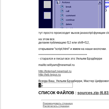
тут просто происходит вызов javascript:функции c
на этом все.
делаем публикацию f12 или shift+f12,
открываем "script.html" и жмем на наши кнопочки.
****************************************
- старался и писал все это Уильям Брэдберри
mailto:willyam@newmail.ru
http://totemart.newmail.ru
http://wb.legus.ru
Всегда Ваш, Уильям Брэдберри, Мастер Цифровог
СПИСОК ФАЙЛОВ :
sources.zip (6.83
Рекомендовать страницу
Распечатать страницу