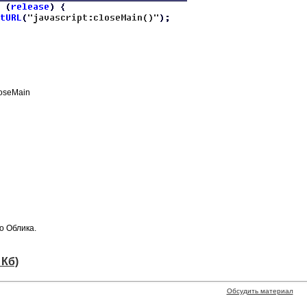
loseMain
о Облика.
 Кб)
Обсудить материал