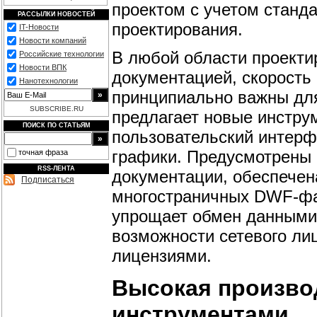
проектом с учетом станд
РАССЫЛКИ НОВОСТЕЙ
проектирования.
IT-Новости
Новости компаний
В любой области проекти
Российские технологии
Новости ВПК
документацией, скорость
Нанотехнологии
принципиально важны для
SUBSCRIBE.RU
предлагает новые инстру
ПОИСК ПО СТАТЬЯМ
пользовательский интерф
графики. Предусмотрены
точная фраза
RSS-ЛЕНТА
документации, обеспечен
Подписаться
многостраничных DWF-фа
упрощает обмен данными
возможности сетевого ли
лицензиями.
Высокая произво
инструментами