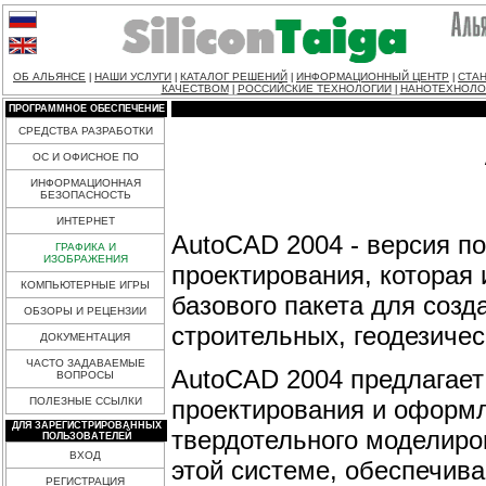
ОБ АЛЬЯНСЕ
НАШИ УСЛУГИ
КАТАЛОГ РЕШЕНИЙ
ИНФОРМАЦИОННЫЙ ЦЕНТР
СТАН
|
|
|
|
КАЧЕСТВОМ
РОССИЙСКИЕ ТЕХНОЛОГИИ
НАНОТЕХНОЛО
|
|
ПРОГРАММНОЕ ОБЕСПЕЧЕНИЕ
СРЕДСТВА РАЗРАБОТКИ
ОС И ОФИСНОЕ ПО
ИНФОРМАЦИОННАЯ
БЕЗОПАСНОСТЬ
ИНТЕРНЕТ
AutoCAD 2004 - версия п
ГРАФИКА И
ИЗОБРАЖЕНИЯ
проектирования, которая
КОМПЬЮТЕРНЫЕ ИГРЫ
базового пакета для соз
ОБЗОРЫ И РЕЦЕНЗИИ
строительных, геодезичес
ДОКУМЕНТАЦИЯ
ЧАСТО ЗАДАВАЕМЫЕ
AutoCAD 2004 предлагает
ВОПРОСЫ
проектирования и оформл
ПОЛЕЗНЫЕ ССЫЛКИ
ДЛЯ ЗАРЕГИСТРИРОВАННЫХ
твердотельного моделиро
ПОЛЬЗОВАТЕЛЕЙ
ВХОД
этой системе, обеспечив
РЕГИСТРАЦИЯ