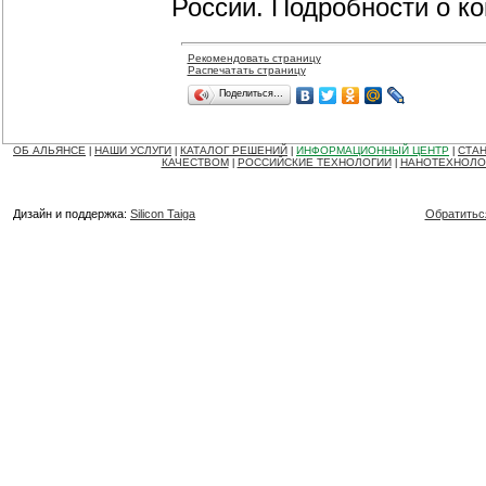
России. Подробности о к
Рекомендовать страницу
Распечатать страницу
Поделиться…
ОБ АЛЬЯНСЕ
НАШИ УСЛУГИ
КАТАЛОГ РЕШЕНИЙ
ИНФОРМАЦИОННЫЙ ЦЕНТР
СТАН
|
|
|
|
КАЧЕСТВОМ
РОССИЙСКИЕ ТЕХНОЛОГИИ
НАНОТЕХНОЛО
|
|
Дизайн и поддержка:
Silicon Taiga
Обратитьс