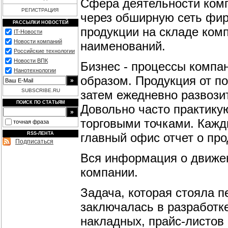
Сфера деятельности ком
РЕГИСТРАЦИЯ
через обширную сеть фир
РАССЫЛКИ НОВОСТЕЙ
продукции на складе ком
IT-Новости
Новости компаний
наименований.
Российские технологии
Новости ВПК
Бизнес - процессы компа
Нанотехнологии
образом. Продукция от п
SUBSCRIBE.RU
затем ежедневно развозит
ПОИСК ПО СТАТЬЯМ
Довольно часто практику
торговыми точками. Кажд
точная фраза
главный офис отчет о про
RSS-ЛЕНТА
Подписаться
Вся информация о движен
компании.
Задача, которая стояла 
заключалась в разработк
накладных, прайс-листов