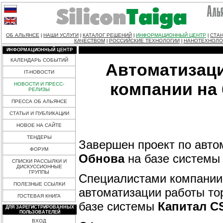
ОБ АЛЬЯНСЕ
НАШИ УСЛУГИ
КАТАЛОГ РЕШЕНИЙ
ИНФОРМАЦИОННЫЙ ЦЕНТР
СТАН
|
|
|
|
КАЧЕСТВОМ
РОССИЙСКИЕ ТЕХНОЛОГИИ
НАНОТЕХНОЛО
|
|
ИНФОРМАЦИОННЫЙ ЦЕНТР
КАЛЕНДАРЬ СОБЫТИЙ
Автоматизаци
IT-НОВОСТИ
компании на
НОВОСТИ И ПРЕСС-
РЕЛИЗЫ
ПРЕССА ОБ АЛЬЯНСЕ
СТАТЬИ И ПУБЛИКАЦИИ
НОВОЕ НА САЙТЕ
ТЕНДЕРЫ
Завершен проект по авто
ФОРУМ
Обнова
на базе систем
СПИСКИ РАССЫЛКИ И
ДИСКУССИОННЫЕ
ГРУППЫ
Специалистами компани
ПОЛЕЗНЫЕ ССЫЛКИ
автоматизации работы тор
ГОСТЕВАЯ КНИГА
базе системы
Капитал C
ДЛЯ ЗАРЕГИСТРИРОВАННЫХ
ПОЛЬЗОВАТЕЛЕЙ
ВХОД