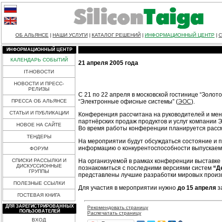
ОБ АЛЬЯНСЕ
НАШИ УСЛУГИ
КАТАЛОГ РЕШЕНИЙ
ИНФОРМАЦИОННЫЙ ЦЕНТР
С
|
|
|
|
ИНФОРМАЦИОННЫЙ ЦЕНТР
КАЛЕНДАРЬ СОБЫТИЙ
21 апреля 2005 года
IT-НОВОСТИ
НОВОСТИ И ПРЕСС-
РЕЛИЗЫ
С 21 по 22 апреля в московской гостинице “Золот
“Электронные офисные системы” (
ЭОС
).
ПРЕССА ОБ АЛЬЯНСЕ
СТАТЬИ И ПУБЛИКАЦИИ
Конференция рассчитана на руководителей и мен
партнёрских продаж продуктов и услуг компании 
НОВОЕ НА САЙТЕ
Во время работы конференции планируется расс
ТЕНДЕРЫ
На мероприятии будут обсуждаться состояние и 
информацию о конкурентоспособности выпускаем
ФОРУМ
На организуемой в рамках конференции выставке 
СПИСКИ РАССЫЛКИ И
ДИСКУССИОННЫЕ
познакомиться с последними версиями систем
“Д
ГРУППЫ
представлены лучшие разработки мировых произв
ПОЛЕЗНЫЕ ССЫЛКИ
Для участия в мероприятии нужно
до 15 апреля
з
ГОСТЕВАЯ КНИГА
ДЛЯ ЗАРЕГИСТРИРОВАННЫХ
Рекомендовать страницу
ПОЛЬЗОВАТЕЛЕЙ
Распечатать страницу
ВХОД