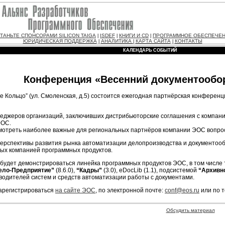
ТАНЬТЕ СПОНСОРАМИ SILICON TAIGA
ISDEF
КНИГИ И CD
ПРОГРАММНОЕ ОБЕСПЕЧЕ
|
|
|
ЮРИДИЧЕСКАЯ ПОДДЕРЖКА
АНАЛИТИКА
КАРТА САЙТА
КОНТАКТЫ
|
|
|
КАЛЕНДАРЬ СОБЫТИЙ
Конференция «Весенний документообор
ое Кольцо” (ул. Смоленская, д.5) состоится ежегодная партнёрская конфере
еджеров организаций, заключивших дистрибьюторские соглашения с компани
ЭОС.
мотреть наиболее важные для региональных партнёров компании ЭОС вопрос
перспективы развития рынка автоматизации делопроизводства и документооб
ых компанией программных продуктов.
будет демонстрироваться линейка программных продуктов ЭОС, в том числе т
ело-Предприятие”
(8.6.0),
“Кадры”
(3.0), eDocLib (1.1), подсистемой
“Архивн
одителей систем и средств автоматизации работы с документами.
арегистрироваться
на сайте ЭОС
, по электронной почте:
conf@eos.ru
или по т
Обсудить материал