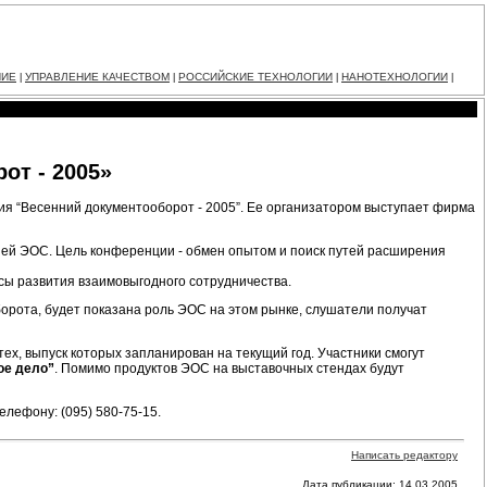
НИЕ
УПРАВЛЕНИЕ КАЧЕСТВОМ
РОССИЙСКИЕ ТЕХНОЛОГИИ
НАНОТЕХНОЛОГИИ
|
|
|
|
от - 2005»
нция “Весенний документооборот - 2005”. Ее организатором выступает фирма
ей ЭОС. Цель конференции - обмен опытом и поиск путей расширения
ы развития взаимовыгодного сотрудничества.
орота, будет показана роль ЭОС на этом рынке, слушатели получат
ех, выпуск которых запланирован на текущий год. Участники смогут
ое дело”
. Помимо продуктов ЭОС на выставочных стендах будут
елефону: (095) 580-75-15.
Написать редактору
Дата публикации: 14.03.2005