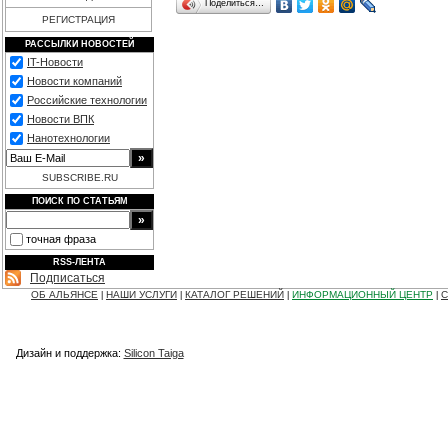
Поделиться…
РЕГИСТРАЦИЯ
РАССЫЛКИ НОВОСТЕЙ
IT-Новости
Новости компаний
Российские технологии
Новости ВПК
Нанотехнологии
SUBSCRIBE.RU
ПОИСК ПО СТАТЬЯМ
точная фраза
RSS-ЛЕНТА
Подписаться
ОБ АЛЬЯНСЕ
НАШИ УСЛУГИ
КАТАЛОГ РЕШЕНИЙ
ИНФОРМАЦИОННЫЙ ЦЕНТР
С
|
|
|
|
Дизайн и поддержка:
Silicon Taiga