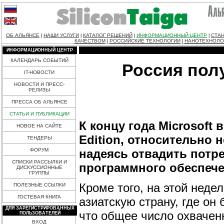
ОБ АЛЬЯНСЕ
НАШИ УСЛУГИ
КАТАЛОГ РЕШЕНИЙ
ИНФОРМАЦИОННЫЙ ЦЕНТР
СТАН
|
|
|
|
КАЧЕСТВОМ
РОССИЙСКИЕ ТЕХНОЛОГИИ
НАНОТЕХНОЛО
|
|
ИНФОРМАЦИОННЫЙ ЦЕНТР
КАЛЕНДАРЬ СОБЫТИЙ
Россия пол
IT-НОВОСТИ
НОВОСТИ И ПРЕСС-
РЕЛИЗЫ
ПРЕССА ОБ АЛЬЯНСЕ
СТАТЬИ И ПУБЛИКАЦИИ
К концу года Microsoft 
НОВОЕ НА САЙТЕ
Edition, относительно
ТЕНДЕРЫ
надеясь отвадить потре
ФОРУМ
СПИСКИ РАССЫЛКИ И
программного обеспече
ДИСКУССИОННЫЕ
ГРУППЫ
Кроме того, на этой неде
ПОЛЕЗНЫЕ ССЫЛКИ
ГОСТЕВАЯ КНИГА
азиатскую страну, где он
ДЛЯ ЗАРЕГИСТРИРОВАННЫХ
что общее число охвачен
ПОЛЬЗОВАТЕЛЕЙ
ВХОД