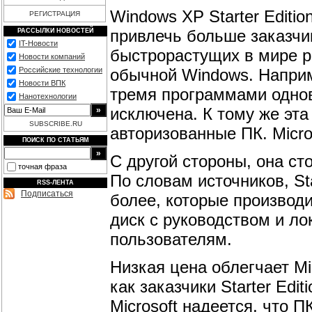
Windows XP Starter Editio
РЕГИСТРАЦИЯ
привлечь больше заказчи
РАССЫЛКИ НОВОСТЕЙ
IT-Новости
быстрорастущих в мире р
Новости компаний
обычной Windows. Наприм
Российские технологии
Новости ВПК
тремя программами однов
Нанотехнологии
исключена. К тому же эта
SUBSCRIBE.RU
авторизованные ПК. Micro
ПОИСК ПО СТАТЬЯМ
С другой стороны, она с
точная фраза
По словам источников, Sta
RSS-ЛЕНТА
Подписаться
более, которые производи
диск с руководством и л
пользователям.
Низкая цена облегчает Mic
как заказчики Starter Edi
Microsoft надеется, что 