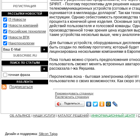
SPIRIT. - Поэтому перспективы для решения наши
РЕГИСТРАЦИЯ
телекоммуникационных устройств (сотовых и ста
оценивается в миллиарды долларов". Так как техн
РАССЫЛКИ НОВОСТЕЙ
инструкции. Однако себестоимость производства 
IT-Новости
процента к конечной цене изделия. Основные затр
Новости компаний
действий пользователя и голосовой команды. Одна
производственной точки зрения цена изделия выр
Российские технологии
такие устройства несколько выше, чем у аналогич
Новости ВПК
Для бытовых устройств, оборудованных дисплеем
Нанотехнологии
быть создан по любому прототипу, который будет
лицензирована несколькими компаниями в Европе,
SUBSCRIBE.RU
Пока только можно строить предположения относи
ПОИСК ПО СТАТЬЯМ
пользователь сможет менять встроенных аватаров 
рассказала г-жа Якушева.
точная фраза
Перспектива ясна - бытовая электроника обретёт
пользователю о своих возможностях. Как скоро это
RSS-ЛЕНТА
Подписаться
Рекомендовать страницу
Распечатать страницу
Поделиться…
ОБ АЛЬЯНСЕ
НАШИ УСЛУГИ
КАТАЛОГ РЕШЕНИЙ
ИНФОРМАЦИОННЫЙ ЦЕНТР
С
|
|
|
|
Дизайн и поддержка:
Silicon Taiga