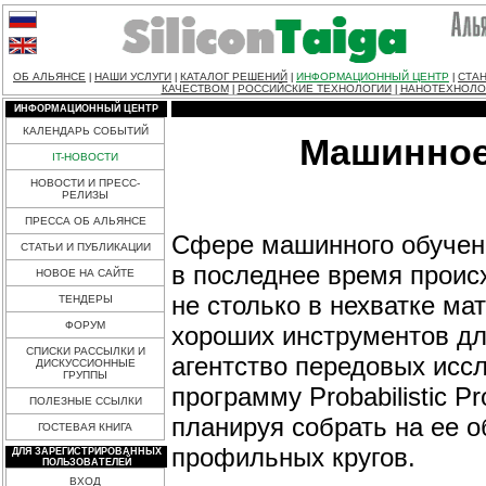
ОБ АЛЬЯНСЕ
НАШИ УСЛУГИ
КАТАЛОГ РЕШЕНИЙ
ИНФОРМАЦИОННЫЙ ЦЕНТР
СТАН
|
|
|
|
КАЧЕСТВОМ
РОССИЙСКИЕ ТЕХНОЛОГИИ
НАНОТЕХНОЛО
|
|
ИНФОРМАЦИОННЫЙ ЦЕНТР
КАЛЕНДАРЬ СОБЫТИЙ
Машинное
IT-НОВОСТИ
НОВОСТИ И ПРЕСС-
РЕЛИЗЫ
ПРЕССА ОБ АЛЬЯНСЕ
Сфере машинного обучени
СТАТЬИ И ПУБЛИКАЦИИ
в последнее время проис
НОВОЕ НА САЙТЕ
не столько в нехватке ма
ТЕНДЕРЫ
ФОРУМ
хороших инструментов дл
СПИСКИ РАССЫЛКИ И
агентство передовых ис
ДИСКУССИОННЫЕ
ГРУППЫ
программу Probabilistic P
ПОЛЕЗНЫЕ ССЫЛКИ
планируя собрать на ее о
ГОСТЕВАЯ КНИГА
профильных кругов.
ДЛЯ ЗАРЕГИСТРИРОВАННЫХ
ПОЛЬЗОВАТЕЛЕЙ
ВХОД