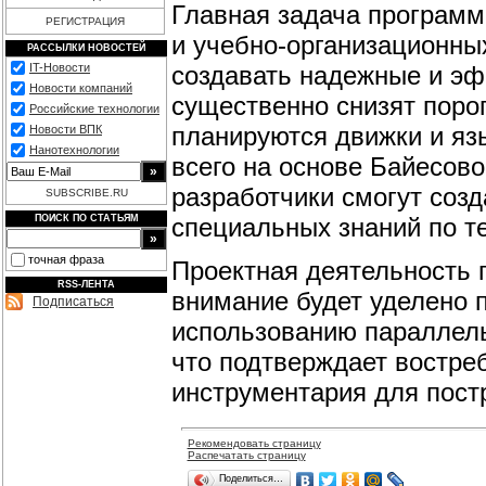
Главная задача програм
РЕГИСТРАЦИЯ
и учебно-организационны
РАССЫЛКИ НОВОСТЕЙ
создавать надежные и э
IT-Новости
Новости компаний
существенно снизят порог
Российские технологии
планируются движки и яз
Новости ВПК
Нанотехнологии
всего на основе Байесово
разработчики смогут соз
SUBSCRIBE.RU
специальных знаний по т
ПОИСК ПО СТАТЬЯМ
точная фраза
Проектная деятельность 
RSS-ЛЕНТА
внимание будет уделено 
Подписаться
использованию параллель
что подтверждает востре
инструментария для пост
Рекомендовать страницу
Распечатать страницу
Поделиться…