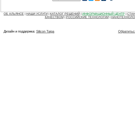
ОБ АЛЬЯНСЕ
НАШИ УСЛУГИ
КАТАЛОГ РЕШЕНИЙ
ИНФОРМАЦИОННЫЙ ЦЕНТР
СТАН
|
|
|
|
КАЧЕСТВОМ
РОССИЙСКИЕ ТЕХНОЛОГИИ
НАНОТЕХНОЛО
|
|
Дизайн и поддержка:
Silicon Taiga
Обратитьс