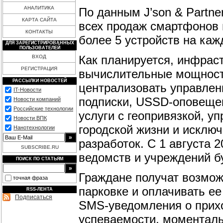
АНАЛИТИКА
По данным J’son & Partne
КАРТА САЙТА
всех продаж смартфонов 
КОНТАКТЫ
более 5 устройств на каж
ДЛЯ ЗАРЕГИСТРИРОВАННЫХ
ПОЛЬЗОВАТЕЛЕЙ
Как планируется, инфрас
ВХОД
РЕГИСТРАЦИЯ
вычислительные мощност
РАССЫЛКИ НОВОСТЕЙ
централизовать управлен
IT-Новости
подписки, USSD-оповещен
Новости компаний
Российские технологии
услуги с геопривязкой, у
Новости ВПК
городской жизни и исклю
Нанотехнологии
разработок. С 1 августа 
SUBSCRIBE.RU
ведомств и учреждений б
ПОИСК ПО СТАТЬЯМ
Граждане получат возмож
точная фраза
парковке и оплачивать ее
RSS-ЛЕНТА
Подписаться
SMS-уведомления о прихо
успеваемости, моменталь