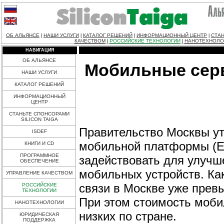
ОБ АЛЬЯНСЕ
НАШИ УСЛУГИ
КАТАЛОГ РЕШЕНИЙ
ИНФОРМАЦИОННЫЙ ЦЕНТР
СТАН
|
|
|
|
КАЧЕСТВОМ
РОССИЙСКИЕ ТЕХНОЛОГИИ
НАНОТЕХНОЛО
|
|
НАВИГАЦИЯ
ОБ АЛЬЯНСЕ
Мобильные серв
НАШИ УСЛУГИ
КАТАЛОГ РЕШЕНИЙ
ИНФОРМАЦИОННЫЙ
ЦЕНТР
СТАНЬТЕ СПОНСОРАМИ
SILICON TAIGA
Правительство Москвы ут
ISDEF
мобильной платформы (ЕМ
КНИГИ И CD
ПРОГРАММНОЕ
задействовать для улучш
ОБЕСПЕЧЕНИЕ
мобильных устройств. Ка
УПРАВЛЕНИЕ КАЧЕСТВОМ
связи в Москве уже прев
РОССИЙСКИЕ
ТЕХНОЛОГИИ
При этом стоимость моби
НАНОТЕХНОЛОГИИ
низких по стране.
ЮРИДИЧЕСКАЯ
ПОДДЕРЖКА