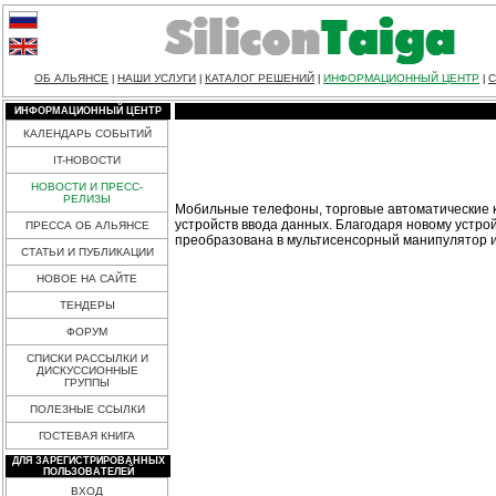
ОБ АЛЬЯНСЕ
НАШИ УСЛУГИ
КАТАЛОГ РЕШЕНИЙ
ИНФОРМАЦИОННЫЙ ЦЕНТР
С
|
|
|
|
ИНФОРМАЦИОННЫЙ ЦЕНТР
КАЛЕНДАРЬ СОБЫТИЙ
IT-НОВОСТИ
НОВОСТИ И ПРЕСС-
РЕЛИЗЫ
Мобильные телефоны, торговые автоматические к
устройств ввода данных. Благодаря новому устр
ПРЕССА ОБ АЛЬЯНСЕ
преобразована в мультисенсорный манипулятор и
СТАТЬИ И ПУБЛИКАЦИИ
НОВОЕ НА САЙТЕ
ТЕНДЕРЫ
ФОРУМ
СПИСКИ РАССЫЛКИ И
ДИСКУССИОННЫЕ
ГРУППЫ
ПОЛЕЗНЫЕ ССЫЛКИ
ГОСТЕВАЯ КНИГА
ДЛЯ ЗАРЕГИСТРИРОВАННЫХ
ПОЛЬЗОВАТЕЛЕЙ
ВХОД