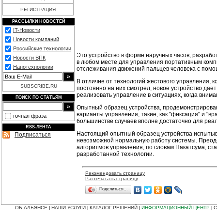
РЕГИСТРАЦИЯ
РАССЫЛКИ НОВОСТЕЙ
IT-Новости
Новости компаний
Российские технологии
Это устройство в форме наручных часов, разрабо
Новости ВПК
в любом месте для управления портативным комп
Нанотехнологии
отслеживания движений пальцев человека с помо
В отличие от технологий жестового управления, 
SUBSCRIBE.RU
постоянно на них смотрел, новое устройство дае
реализовать управление в ситуациях, когда внима
ПОИСК ПО СТАТЬЯМ
Опытный образец устройства, продемонстрирова
варианты управления, такие, как "фиксация" и "
точная фраза
большинстве случаев вполне достаточно для реа
RSS-ЛЕНТА
Настоящий опытный образец устройства испытыва
Подписаться
невозможной нормальную работу системы. Преод
алгоритмов управления, по словам Накатсума, ста
разработанной технологии.
Рекомендовать страницу
Распечатать страницу
Поделиться…
ОБ АЛЬЯНСЕ
НАШИ УСЛУГИ
КАТАЛОГ РЕШЕНИЙ
ИНФОРМАЦИОННЫЙ ЦЕНТР
С
|
|
|
|