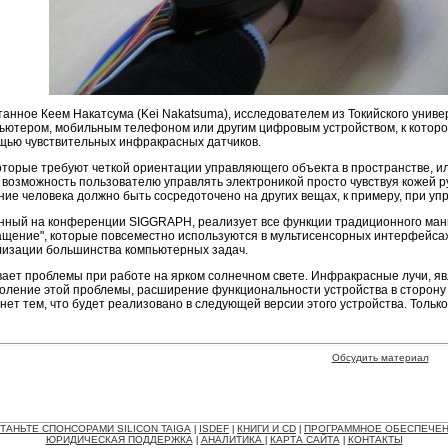
танное Кеем Накатсума (Kei Nakatsuma), исследователем из Токийского унив
ьютером, мобильным телефоном или другим цифровым устройством, к котором
щью чувствительных инфракрасных датчиков.
которые требуют четкой ориентации управляющего объекта в пространстве, ил
т возможность пользователю управлять электроникой просто чувствуя кожей р
ние человека должно быть сосредоточено на других вещах, к примеру, при уп
нный на конференции SIGGRAPH, реализует все функции традиционного ман
вращение", которые повсеместно используются в мультисенсорных интерфейс
лизации большинства компьютерных задач.
ет проблемы при работе на ярком солнечном свете. Инфракрасные лучи, явл
оление этой проблемы, расширение функциональности устройства в сторон
нет тем, что будет реализовано в следующей версии этого устройства. Тольк
Обсудить материал
ТАНЬТЕ СПОНСОРАМИ SILICON TAIGA
ISDEF
КНИГИ И CD
ПРОГРАММНОЕ ОБЕСПЕЧЕ
|
|
|
ЮРИДИЧЕСКАЯ ПОДДЕРЖКА
АНАЛИТИКА
КАРТА САЙТА
КОНТАКТЫ
|
|
|