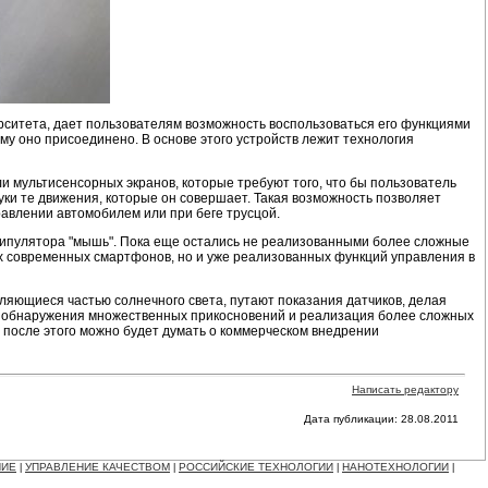
ерситета, дает пользователям возможность воспользоваться его функциями
у оно присоединено. В основе этого устройств лежит технология
и мультисенсорных экранов, которые требуют того, что бы пользователь
уки те движения, которые он совершает. Такая возможность позволяет
равлении автомобилем или при беге трусцой.
ипулятора "мышь". Пока еще остались не реализованными более сложные
ах современных смартфонов, но и уже реализованных функций управления в
яющиеся частью солнечного света, путают показания датчиков, делая
у обнаружения множественных прикосновений и реализация более сложных
о после этого можно будет думать о коммерческом внедрении
Написать редактору
Дата публикации: 28.08.2011
НИЕ
УПРАВЛЕНИЕ КАЧЕСТВОМ
РОССИЙСКИЕ ТЕХНОЛОГИИ
НАНОТЕХНОЛОГИИ
|
|
|
|