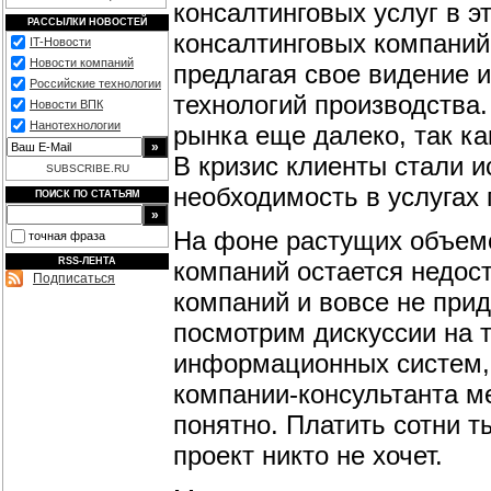
консалтинговых услуг в э
РАССЫЛКИ НОВОСТЕЙ
консалтинговых компаний 
IT-Новости
Новости компаний
предлагая свое видение и
Российские технологии
технологий производства.
Новости ВПК
Нанотехнологии
рынка еще далеко, так к
В кризис клиенты стали 
SUBSCRIBE.RU
необходимость в услугах
ПОИСК ПО СТАТЬЯМ
На фоне растущих объемо
точная фраза
RSS-ЛЕНТА
компаний остается недос
Подписаться
компаний и вовсе не при
посмотрим дискуссии на 
информационных систем, 
компании-консультанта м
понятно. Платить сотни 
проект никто не хочет.