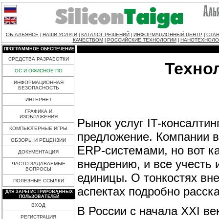
ОБ АЛЬЯНСЕ
НАШИ УСЛУГИ
КАТАЛОГ РЕШЕНИЙ
ИНФОРМАЦИОННЫЙ ЦЕНТР
СТАН
|
|
|
|
КАЧЕСТВОМ
РОССИЙСКИЕ ТЕХНОЛОГИИ
НАНОТЕХНОЛО
|
|
ПРОГРАММНОЕ ОБЕСПЕЧЕНИЕ
СРЕДСТВА РАЗРАБОТКИ
Технол
ОС И ОФИСНОЕ ПО
ИНФОРМАЦИОННАЯ
БЕЗОПАСНОСТЬ
ИНТЕРНЕТ
ГРАФИКА И
ИЗОБРАЖЕНИЯ
Рынок услуг IT-консалтин
КОМПЬЮТЕРНЫЕ ИГРЫ
предложение. Компании в
ОБЗОРЫ И РЕЦЕНЗИИ
ERP-системами, но вот к
ДОКУМЕНТАЦИЯ
внедрению, и все учесть и
ЧАСТО ЗАДАВАЕМЫЕ
ВОПРОСЫ
единицы. О тонкостях вне
ПОЛЕЗНЫЕ ССЫЛКИ
аспектах подробно расск
ДЛЯ ЗАРЕГИСТРИРОВАННЫХ
ПОЛЬЗОВАТЕЛЕЙ
ВХОД
В России с начала XXI ве
РЕГИСТРАЦИЯ