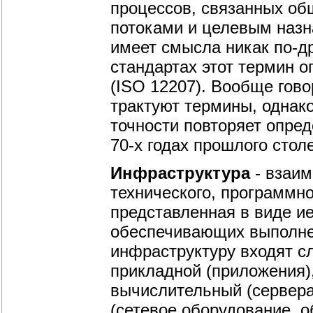
процессов, связанных о
потоками и целевым назна
имеет смысла никак по-д
стандартах этот термин 
(ISO 12207). Вообще гов
трактуют термины, одна
точности повторяет опре
70-х годах прошлого стол
Инфраструктура
- взаим
технического, программн
представленная в виде и
обеспечивающих выполне
инфраструктуру входят с
прикладной (приложения)
вычислительный (сервера,
(сетевое оборудование, о