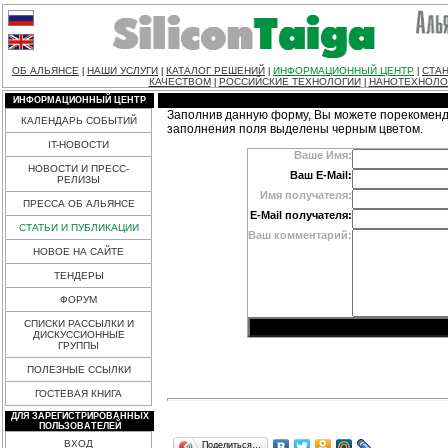
ОБ АЛЬЯНСЕ
НАШИ УСЛУГИ
КАТАЛОГ РЕШЕНИЙ
ИНФОРМАЦИОННЫЙ ЦЕНТР
СТАН
|
|
|
|
КАЧЕСТВОМ
РОССИЙСКИЕ ТЕХНОЛОГИИ
НАНОТЕХНОЛО
|
|
ИНФОРМАЦИОННЫЙ ЦЕНТР
Заполнив данную форму, Вы можете порекоменд
КАЛЕНДАРЬ СОБЫТИЙ
заполнения поля выделены черным цветом.
IT-НОВОСТИ
Ваше Имя:
НОВОСТИ И ПРЕСС-
Ваш E-Mail:
РЕЛИЗЫ
Имя получателя:
ПРЕССА ОБ АЛЬЯНСЕ
E-Mail получателя:
СТАТЬИ И ПУБЛИКАЦИИ
Ваш комментарий:
НОВОЕ НА САЙТЕ
ТЕНДЕРЫ
ФОРУМ
СПИСКИ РАССЫЛКИ И
ДИСКУССИОННЫЕ
ГРУППЫ
ПОЛЕЗНЫЕ ССЫЛКИ
ГОСТЕВАЯ КНИГА
ДЛЯ ЗАРЕГИСТРИРОВАННЫХ
ПОЛЬЗОВАТЕЛЕЙ
ВХОД
Поделиться…