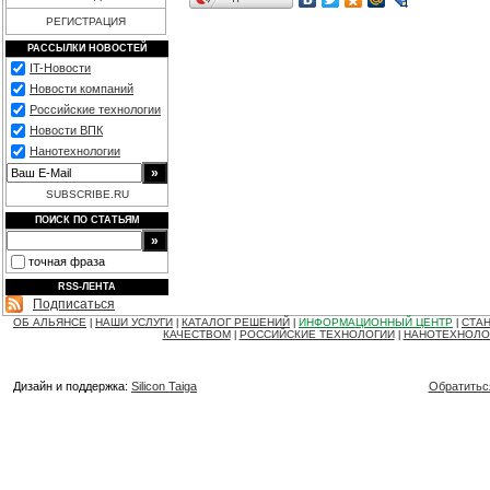
РЕГИСТРАЦИЯ
РАССЫЛКИ НОВОСТЕЙ
IT-Новости
Новости компаний
Российские технологии
Новости ВПК
Нанотехнологии
SUBSCRIBE.RU
ПОИСК ПО СТАТЬЯМ
точная фраза
RSS-ЛЕНТА
Подписаться
ОБ АЛЬЯНСЕ
НАШИ УСЛУГИ
КАТАЛОГ РЕШЕНИЙ
ИНФОРМАЦИОННЫЙ ЦЕНТР
СТАН
|
|
|
|
КАЧЕСТВОМ
РОССИЙСКИЕ ТЕХНОЛОГИИ
НАНОТЕХНОЛО
|
|
Дизайн и поддержка:
Silicon Taiga
Обратитьс