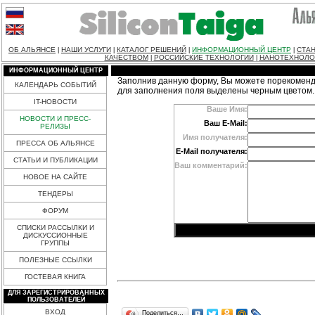
ОБ АЛЬЯНСЕ
НАШИ УСЛУГИ
КАТАЛОГ РЕШЕНИЙ
ИНФОРМАЦИОННЫЙ ЦЕНТР
СТАН
|
|
|
|
КАЧЕСТВОМ
РОССИЙСКИЕ ТЕХНОЛОГИИ
НАНОТЕХНОЛО
|
|
ИНФОРМАЦИОННЫЙ ЦЕНТР
Заполнив данную форму, Вы можете порекоменд
КАЛЕНДАРЬ СОБЫТИЙ
для заполнения поля выделены черным цветом.
IT-НОВОСТИ
Ваше Имя:
НОВОСТИ И ПРЕСС-
Ваш E-Mail:
РЕЛИЗЫ
Имя получателя:
ПРЕССА ОБ АЛЬЯНСЕ
E-Mail получателя:
СТАТЬИ И ПУБЛИКАЦИИ
Ваш комментарий:
НОВОЕ НА САЙТЕ
ТЕНДЕРЫ
ФОРУМ
СПИСКИ РАССЫЛКИ И
ДИСКУССИОННЫЕ
ГРУППЫ
ПОЛЕЗНЫЕ ССЫЛКИ
ГОСТЕВАЯ КНИГА
ДЛЯ ЗАРЕГИСТРИРОВАННЫХ
ПОЛЬЗОВАТЕЛЕЙ
ВХОД
Поделиться…