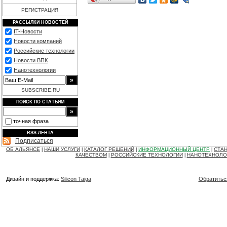
РЕГИСТРАЦИЯ
РАССЫЛКИ НОВОСТЕЙ
IT-Новости
Новости компаний
Российские технологии
Новости ВПК
Нанотехнологии
SUBSCRIBE.RU
ПОИСК ПО СТАТЬЯМ
точная фраза
RSS-ЛЕНТА
Подписаться
ОБ АЛЬЯНСЕ
НАШИ УСЛУГИ
КАТАЛОГ РЕШЕНИЙ
ИНФОРМАЦИОННЫЙ ЦЕНТР
СТАН
|
|
|
|
КАЧЕСТВОМ
РОССИЙСКИЕ ТЕХНОЛОГИИ
НАНОТЕХНОЛО
|
|
Дизайн и поддержка:
Silicon Taiga
Обратитьс