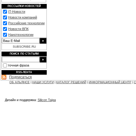
РАССЫЛКИ НОВОСТЕЙ
IT-Новости
Новости компаний
Российские технологии
Новости ВПК
Нанотехнологии
SUBSCRIBE.RU
ПОИСК ПО СТАТЬЯМ
точная фраза
RSS-ЛЕНТА
Подписаться
ОБ АЛЬЯНСЕ
НАШИ УСЛУГИ
КАТАЛОГ РЕШЕНИЙ
ИНФОРМАЦИОННЫЙ ЦЕНТР
С
|
|
|
|
Дизайн и поддержка:
Silicon Taiga