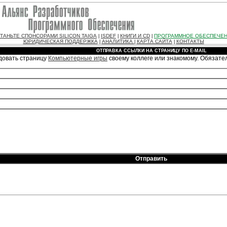
ТАНЬТЕ СПОНСОРАМИ SILICON TAIGA
ISDEF
КНИГИ И CD
ПРОГРАММНОЕ ОБЕСПЕЧЕ
|
|
|
ЮРИДИЧЕСКАЯ ПОДДЕРЖКА
АНАЛИТИКА
КАРТА САЙТА
КОНТАКТЫ
|
|
|
ОТПРАВКА ССЫЛКИ НА СТРАНИЦУ ПО E-MAIL
довать страницу
Компьютерные игры
своему коллеге или знакомому. Обязат