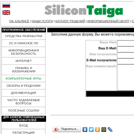
ОБ АЛЬЯНСЕ
НАШИ УСЛУГИ
КАТАЛОГ РЕШЕНИЙ
ИНФОРМАЦИОННЫЙ ЦЕНТР
С
|
|
|
|
ПРОГРАММНОЕ ОБЕСПЕЧЕНИЕ
Заполнив данную форму, Вы можете порекомен
СРЕДСТВА РАЗРАБОТКИ
Ваше Имя:
ОС И ОФИСНОЕ ПО
Ваш E-Mail:
ИНФОРМАЦИОННАЯ
БЕЗОПАСНОСТЬ
Имя получателя:
E-Mail получателя:
ИНТЕРНЕТ
Ваш комментарий:
ГРАФИКА И
ИЗОБРАЖЕНИЯ
КОМПЬЮТЕРНЫЕ ИГРЫ
ОБЗОРЫ И РЕЦЕНЗИИ
ДОКУМЕНТАЦИЯ
ЧАСТО ЗАДАВАЕМЫЕ
ВОПРОСЫ
ПОЛЕЗНЫЕ ССЫЛКИ
ДЛЯ ЗАРЕГИСТРИРОВАННЫХ
ПОЛЬЗОВАТЕЛЕЙ
ВХОД
Поделиться…
РЕГИСТРАЦИЯ