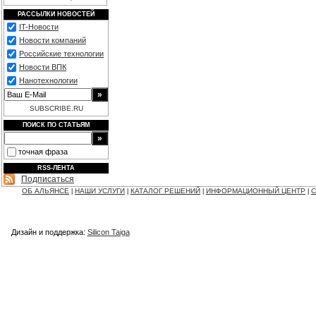
РАССЫЛКИ НОВОСТЕЙ
IT-Новости
Новости компаний
Российские технологии
Новости ВПК
Нанотехнологии
SUBSCRIBE.RU
ПОИСК ПО СТАТЬЯМ
точная фраза
RSS-ЛЕНТА
Подписаться
ОБ АЛЬЯНСЕ
НАШИ УСЛУГИ
КАТАЛОГ РЕШЕНИЙ
ИНФОРМАЦИОННЫЙ ЦЕНТР
С
|
|
|
|
Дизайн и поддержка:
Silicon Taiga