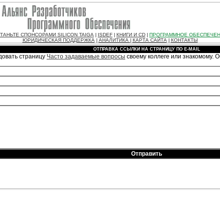
ТАНЬТЕ СПОНСОРАМИ SILICON TAIGA
ISDEF
КНИГИ И CD
ПРОГРАММНОЕ ОБЕСПЕЧЕ
|
|
|
ЮРИДИЧЕСКАЯ ПОДДЕРЖКА
АНАЛИТИКА
КАРТА САЙТА
КОНТАКТЫ
|
|
|
ОТПРАВКА ССЫЛКИ НА СТРАНИЦУ ПО E-MAIL
довать страницу
Часто задаваемые вопросы
своему коллеге или знакомому. 