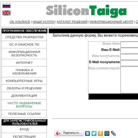
ОБ АЛЬЯНСЕ
НАШИ УСЛУГИ
КАТАЛОГ РЕШЕНИЙ
ИНФОРМАЦИОННЫЙ ЦЕНТР
С
|
|
|
|
ПРОГРАММНОЕ ОБЕСПЕЧЕНИЕ
Заполнив данную форму, Вы можете порекомен
СРЕДСТВА РАЗРАБОТКИ
Ваше Имя:
ОС И ОФИСНОЕ ПО
Ваш E-Mail:
ИНФОРМАЦИОННАЯ
БЕЗОПАСНОСТЬ
Имя получателя:
E-Mail получателя:
ИНТЕРНЕТ
Ваш комментарий:
ГРАФИКА И
ИЗОБРАЖЕНИЯ
КОМПЬЮТЕРНЫЕ ИГРЫ
ОБЗОРЫ И РЕЦЕНЗИИ
ДОКУМЕНТАЦИЯ
ЧАСТО ЗАДАВАЕМЫЕ
ВОПРОСЫ
ПОЛЕЗНЫЕ ССЫЛКИ
ДЛЯ ЗАРЕГИСТРИРОВАННЫХ
ПОЛЬЗОВАТЕЛЕЙ
ВХОД
Поделиться…
РЕГИСТРАЦИЯ