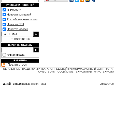
РАССЫЛКИ НОВОСТЕЙ
IT-Новости
Новости компаний
Российские технологии
Новости ВПК
Нанотехнологии
SUBSCRIBE.RU
ПОИСК ПО СТАТЬЯМ
точная фраза
RSS-ЛЕНТА
Подписаться
ОБ АЛЬЯНСЕ
НАШИ УСЛУГИ
КАТАЛОГ РЕШЕНИЙ
ИНФОРМАЦИОННЫЙ ЦЕНТР
СТАН
|
|
|
|
КАЧЕСТВОМ
РОССИЙСКИЕ ТЕХНОЛОГИИ
НАНОТЕХНОЛО
|
|
Дизайн и поддержка:
Silicon Taiga
Обратитьс