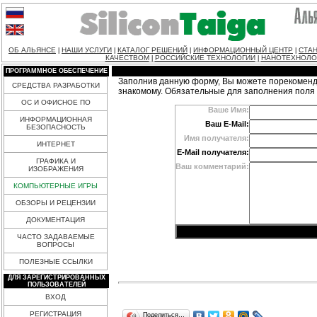
ОБ АЛЬЯНСЕ
НАШИ УСЛУГИ
КАТАЛОГ РЕШЕНИЙ
ИНФОРМАЦИОННЫЙ ЦЕНТР
СТАН
|
|
|
|
КАЧЕСТВОМ
РОССИЙСКИЕ ТЕХНОЛОГИИ
НАНОТЕХНОЛО
|
|
ПРОГРАММНОЕ ОБЕСПЕЧЕНИЕ
Заполнив данную форму, Вы можете порекоменд
СРЕДСТВА РАЗРАБОТКИ
знакомому. Обязательные для заполнения поля
ОС И ОФИСНОЕ ПО
Ваше Имя:
ИНФОРМАЦИОННАЯ
Ваш E-Mail:
БЕЗОПАСНОСТЬ
Имя получателя:
ИНТЕРНЕТ
E-Mail получателя:
ГРАФИКА И
Ваш комментарий:
ИЗОБРАЖЕНИЯ
КОМПЬЮТЕРНЫЕ ИГРЫ
ОБЗОРЫ И РЕЦЕНЗИИ
ДОКУМЕНТАЦИЯ
ЧАСТО ЗАДАВАЕМЫЕ
ВОПРОСЫ
ПОЛЕЗНЫЕ ССЫЛКИ
ДЛЯ ЗАРЕГИСТРИРОВАННЫХ
ПОЛЬЗОВАТЕЛЕЙ
ВХОД
РЕГИСТРАЦИЯ
Поделиться…