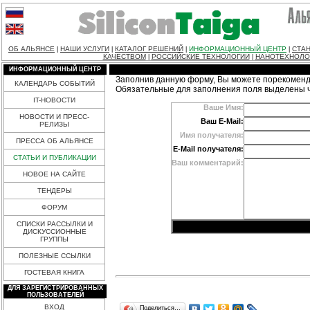
ОБ АЛЬЯНСЕ
НАШИ УСЛУГИ
КАТАЛОГ РЕШЕНИЙ
ИНФОРМАЦИОННЫЙ ЦЕНТР
СТАН
|
|
|
|
КАЧЕСТВОМ
РОССИЙСКИЕ ТЕХНОЛОГИИ
НАНОТЕХНОЛО
|
|
ИНФОРМАЦИОННЫЙ ЦЕНТР
Заполнив данную форму, Вы можете порекоменд
КАЛЕНДАРЬ СОБЫТИЙ
Обязательные для заполнения поля выделены 
IT-НОВОСТИ
Ваше Имя:
НОВОСТИ И ПРЕСС-
Ваш E-Mail:
РЕЛИЗЫ
Имя получателя:
ПРЕССА ОБ АЛЬЯНСЕ
E-Mail получателя:
СТАТЬИ И ПУБЛИКАЦИИ
Ваш комментарий:
НОВОЕ НА САЙТЕ
ТЕНДЕРЫ
ФОРУМ
СПИСКИ РАССЫЛКИ И
ДИСКУССИОННЫЕ
ГРУППЫ
ПОЛЕЗНЫЕ ССЫЛКИ
ГОСТЕВАЯ КНИГА
ДЛЯ ЗАРЕГИСТРИРОВАННЫХ
ПОЛЬЗОВАТЕЛЕЙ
ВХОД
Поделиться…