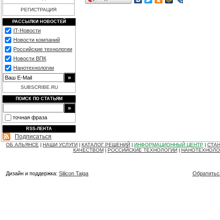
РЕГИСТРАЦИЯ
РАССЫЛКИ НОВОСТЕЙ
IT-Новости
Новости компаний
Российские технологии
Новости ВПК
Нанотехнологии
SUBSCRIBE.RU
ПОИСК ПО СТАТЬЯМ
точная фраза
RSS-ЛЕНТА
Подписаться
ОБ АЛЬЯНСЕ
НАШИ УСЛУГИ
КАТАЛОГ РЕШЕНИЙ
ИНФОРМАЦИОННЫЙ ЦЕНТР
СТАН
|
|
|
|
КАЧЕСТВОМ
РОССИЙСКИЕ ТЕХНОЛОГИИ
НАНОТЕХНОЛО
|
|
Дизайн и поддержка:
Silicon Taiga
Обратитьс