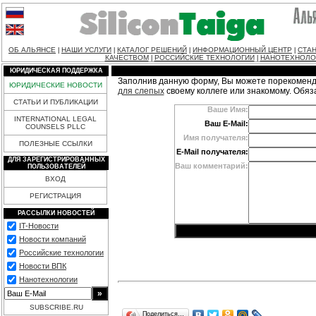
ОБ АЛЬЯНСЕ
НАШИ УСЛУГИ
КАТАЛОГ РЕШЕНИЙ
ИНФОРМАЦИОННЫЙ ЦЕНТР
СТАН
|
|
|
|
КАЧЕСТВОМ
РОССИЙСКИЕ ТЕХНОЛОГИИ
НАНОТЕХНОЛО
|
|
ЮРИДИЧЕСКАЯ ПОДДЕРЖКА
Заполнив данную форму, Вы можете порекоменд
ЮРИДИЧЕСКИЕ НОВОСТИ
для слепых
своему коллеге или знакомому. Обя
СТАТЬИ И ПУБЛИКАЦИИ
Ваше Имя:
INTERNATIONAL LEGAL
Ваш E-Mail:
COUNSELS PLLC
Имя получателя:
ПОЛЕЗНЫЕ ССЫЛКИ
E-Mail получателя:
ДЛЯ ЗАРЕГИСТРИРОВАННЫХ
Ваш комментарий:
ПОЛЬЗОВАТЕЛЕЙ
ВХОД
РЕГИСТРАЦИЯ
РАССЫЛКИ НОВОСТЕЙ
IT-Новости
Новости компаний
Российские технологии
Новости ВПК
Нанотехнологии
SUBSCRIBE.RU
Поделиться…