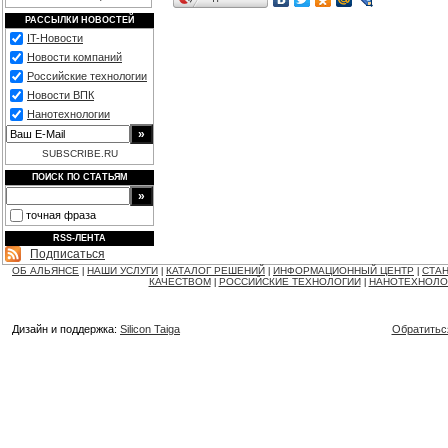
РАССЫЛКИ НОВОСТЕЙ
IT-Новости
Новости компаний
Российские технологии
Новости ВПК
Нанотехнологии
SUBSCRIBE.RU
ПОИСК ПО СТАТЬЯМ
точная фраза
RSS-ЛЕНТА
Подписаться
ОБ АЛЬЯНСЕ
НАШИ УСЛУГИ
КАТАЛОГ РЕШЕНИЙ
ИНФОРМАЦИОННЫЙ ЦЕНТР
СТАН
|
|
|
|
КАЧЕСТВОМ
РОССИЙСКИЕ ТЕХНОЛОГИИ
НАНОТЕХНОЛО
|
|
Дизайн и поддержка:
Silicon Taiga
Обратитьс