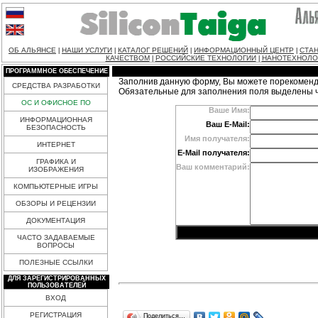
ОБ АЛЬЯНСЕ
НАШИ УСЛУГИ
КАТАЛОГ РЕШЕНИЙ
ИНФОРМАЦИОННЫЙ ЦЕНТР
СТАН
|
|
|
|
КАЧЕСТВОМ
РОССИЙСКИЕ ТЕХНОЛОГИИ
НАНОТЕХНОЛО
|
|
ПРОГРАММНОЕ ОБЕСПЕЧЕНИЕ
Заполнив данную форму, Вы можете порекоменд
СРЕДСТВА РАЗРАБОТКИ
Обязательные для заполнения поля выделены 
ОС И ОФИСНОЕ ПО
Ваше Имя:
ИНФОРМАЦИОННАЯ
Ваш E-Mail:
БЕЗОПАСНОСТЬ
Имя получателя:
ИНТЕРНЕТ
E-Mail получателя:
ГРАФИКА И
Ваш комментарий:
ИЗОБРАЖЕНИЯ
КОМПЬЮТЕРНЫЕ ИГРЫ
ОБЗОРЫ И РЕЦЕНЗИИ
ДОКУМЕНТАЦИЯ
ЧАСТО ЗАДАВАЕМЫЕ
ВОПРОСЫ
ПОЛЕЗНЫЕ ССЫЛКИ
ДЛЯ ЗАРЕГИСТРИРОВАННЫХ
ПОЛЬЗОВАТЕЛЕЙ
ВХОД
РЕГИСТРАЦИЯ
Поделиться…