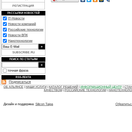
РЕГИСТРАЦИЯ
РАССЫЛКИ НОВОСТЕЙ
IT-Новости
Новости компаний
Российские технологии
Новости ВПК
Нанотехнологии
SUBSCRIBE.RU
ПОИСК ПО СТАТЬЯМ
точная фраза
RSS-ЛЕНТА
Подписаться
ОБ АЛЬЯНСЕ
НАШИ УСЛУГИ
КАТАЛОГ РЕШЕНИЙ
ИНФОРМАЦИОННЫЙ ЦЕНТР
СТАН
|
|
|
|
КАЧЕСТВОМ
РОССИЙСКИЕ ТЕХНОЛОГИИ
НАНОТЕХНОЛО
|
|
Дизайн и поддержка:
Silicon Taiga
Обратитьс