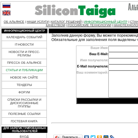
ОБ АЛЬЯНСЕ
НАШИ УСЛУГИ
КАТАЛОГ РЕШЕНИЙ
ИНФОРМАЦИОННЫЙ ЦЕНТР
СТАН
|
|
|
|
КАЧЕСТВОМ
РОССИЙСКИЕ ТЕХНОЛОГИИ
НАНОТЕХНОЛО
|
|
ИНФОРМАЦИОННЫЙ ЦЕНТР
Заполнив данную форму, Вы можете порекоменд
КАЛЕНДАРЬ СОБЫТИЙ
Обязательные для заполнения поля выделены 
IT-НОВОСТИ
Ваше Имя:
НОВОСТИ И ПРЕСС-
Ваш E-Mail:
РЕЛИЗЫ
Имя получателя:
ПРЕССА ОБ АЛЬЯНСЕ
E-Mail получателя:
СТАТЬИ И ПУБЛИКАЦИИ
Ваш комментарий:
НОВОЕ НА САЙТЕ
ТЕНДЕРЫ
ФОРУМ
СПИСКИ РАССЫЛКИ И
ДИСКУССИОННЫЕ
ГРУППЫ
ПОЛЕЗНЫЕ ССЫЛКИ
ГОСТЕВАЯ КНИГА
ДЛЯ ЗАРЕГИСТРИРОВАННЫХ
ПОЛЬЗОВАТЕЛЕЙ
ВХОД
Поделиться…