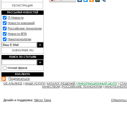
РЕГИСТРАЦИЯ
РАССЫЛКИ НОВОСТЕЙ
IT-Новости
Новости компаний
Российские технологии
Новости ВПК
Нанотехнологии
SUBSCRIBE.RU
ПОИСК ПО СТАТЬЯМ
точная фраза
RSS-ЛЕНТА
Подписаться
ОБ АЛЬЯНСЕ
НАШИ УСЛУГИ
КАТАЛОГ РЕШЕНИЙ
ИНФОРМАЦИОННЫЙ ЦЕНТР
СТАН
|
|
|
|
КАЧЕСТВОМ
РОССИЙСКИЕ ТЕХНОЛОГИИ
НАНОТЕХНОЛО
|
|
Дизайн и поддержка:
Silicon Taiga
Обратитьс