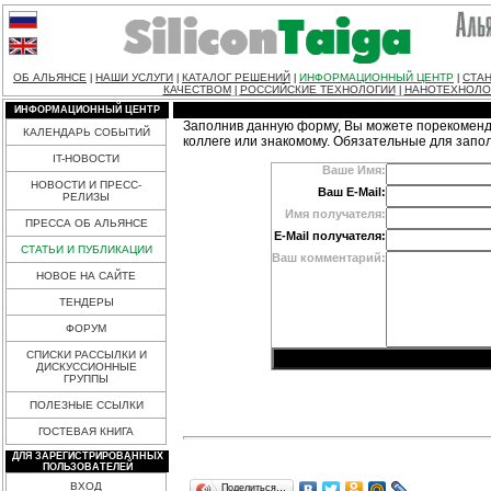
ОБ АЛЬЯНСЕ
НАШИ УСЛУГИ
КАТАЛОГ РЕШЕНИЙ
ИНФОРМАЦИОННЫЙ ЦЕНТР
СТАН
|
|
|
|
КАЧЕСТВОМ
РОССИЙСКИЕ ТЕХНОЛОГИИ
НАНОТЕХНОЛО
|
|
ИНФОРМАЦИОННЫЙ ЦЕНТР
Заполнив данную форму, Вы можете порекоменд
КАЛЕНДАРЬ СОБЫТИЙ
коллеге или знакомому. Обязательные для запо
IT-НОВОСТИ
Ваше Имя:
НОВОСТИ И ПРЕСС-
Ваш E-Mail:
РЕЛИЗЫ
Имя получателя:
ПРЕССА ОБ АЛЬЯНСЕ
E-Mail получателя:
СТАТЬИ И ПУБЛИКАЦИИ
Ваш комментарий:
НОВОЕ НА САЙТЕ
ТЕНДЕРЫ
ФОРУМ
СПИСКИ РАССЫЛКИ И
ДИСКУССИОННЫЕ
ГРУППЫ
ПОЛЕЗНЫЕ ССЫЛКИ
ГОСТЕВАЯ КНИГА
ДЛЯ ЗАРЕГИСТРИРОВАННЫХ
ПОЛЬЗОВАТЕЛЕЙ
ВХОД
Поделиться…