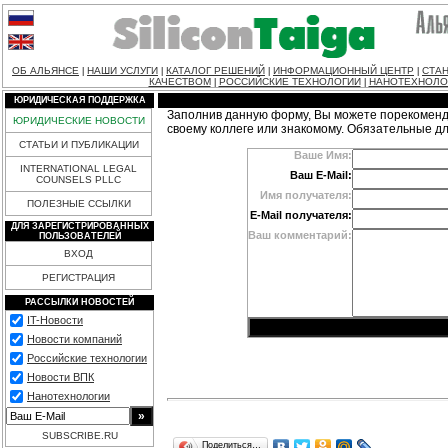
ОБ АЛЬЯНСЕ
НАШИ УСЛУГИ
КАТАЛОГ РЕШЕНИЙ
ИНФОРМАЦИОННЫЙ ЦЕНТР
СТАН
|
|
|
|
КАЧЕСТВОМ
РОССИЙСКИЕ ТЕХНОЛОГИИ
НАНОТЕХНОЛО
|
|
ЮРИДИЧЕСКАЯ ПОДДЕРЖКА
Заполнив данную форму, Вы можете порекоменд
ЮРИДИЧЕСКИЕ НОВОСТИ
своему коллеге или знакомому. Обязательные д
СТАТЬИ И ПУБЛИКАЦИИ
Ваше Имя:
INTERNATIONAL LEGAL
Ваш E-Mail:
COUNSELS PLLC
Имя получателя:
ПОЛЕЗНЫЕ ССЫЛКИ
E-Mail получателя:
ДЛЯ ЗАРЕГИСТРИРОВАННЫХ
Ваш комментарий:
ПОЛЬЗОВАТЕЛЕЙ
ВХОД
РЕГИСТРАЦИЯ
РАССЫЛКИ НОВОСТЕЙ
IT-Новости
Новости компаний
Российские технологии
Новости ВПК
Нанотехнологии
SUBSCRIBE.RU
Поделиться…