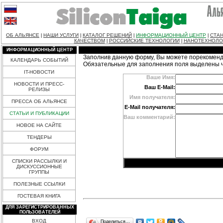
ОБ АЛЬЯНСЕ
НАШИ УСЛУГИ
КАТАЛОГ РЕШЕНИЙ
ИНФОРМАЦИОННЫЙ ЦЕНТР
СТАН
|
|
|
|
КАЧЕСТВОМ
РОССИЙСКИЕ ТЕХНОЛОГИИ
НАНОТЕХНОЛО
|
|
ИНФОРМАЦИОННЫЙ ЦЕНТР
Заполнив данную форму, Вы можете порекоменд
КАЛЕНДАРЬ СОБЫТИЙ
Обязательные для заполнения поля выделены 
IT-НОВОСТИ
Ваше Имя:
НОВОСТИ И ПРЕСС-
Ваш E-Mail:
РЕЛИЗЫ
Имя получателя:
ПРЕССА ОБ АЛЬЯНСЕ
E-Mail получателя:
СТАТЬИ И ПУБЛИКАЦИИ
Ваш комментарий:
НОВОЕ НА САЙТЕ
ТЕНДЕРЫ
ФОРУМ
СПИСКИ РАССЫЛКИ И
ДИСКУССИОННЫЕ
ГРУППЫ
ПОЛЕЗНЫЕ ССЫЛКИ
ГОСТЕВАЯ КНИГА
ДЛЯ ЗАРЕГИСТРИРОВАННЫХ
ПОЛЬЗОВАТЕЛЕЙ
ВХОД
Поделиться…