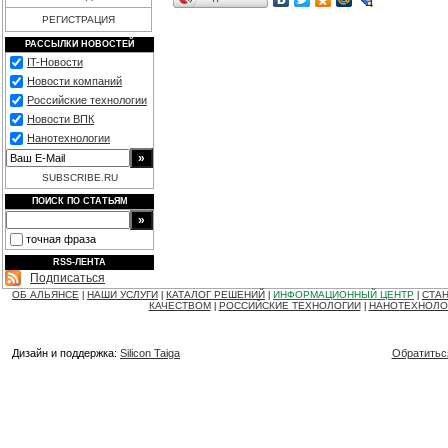
РЕГИСТРАЦИЯ
РАССЫЛКИ НОВОСТЕЙ
IT-Новости
Новости компаний
Российские технологии
Новости ВПК
Нанотехнологии
SUBSCRIBE.RU
ПОИСК ПО СТАТЬЯМ
точная фраза
RSS-ЛЕНТА
Подписаться
ОБ АЛЬЯНСЕ
НАШИ УСЛУГИ
КАТАЛОГ РЕШЕНИЙ
ИНФОРМАЦИОННЫЙ ЦЕНТР
СТАН
|
|
|
|
КАЧЕСТВОМ
РОССИЙСКИЕ ТЕХНОЛОГИИ
НАНОТЕХНОЛО
|
|
Дизайн и поддержка:
Silicon Taiga
Обратитьс