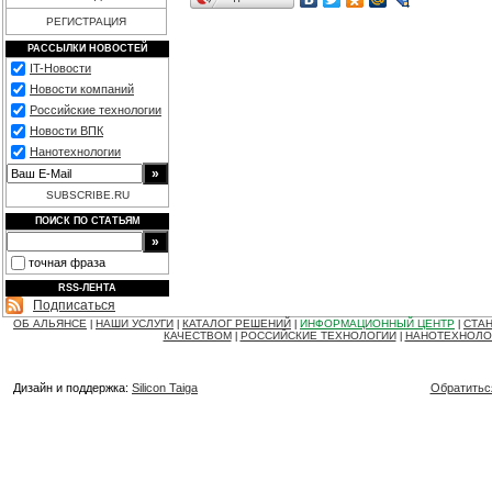
РЕГИСТРАЦИЯ
РАССЫЛКИ НОВОСТЕЙ
IT-Новости
Новости компаний
Российские технологии
Новости ВПК
Нанотехнологии
SUBSCRIBE.RU
ПОИСК ПО СТАТЬЯМ
точная фраза
RSS-ЛЕНТА
Подписаться
ОБ АЛЬЯНСЕ
НАШИ УСЛУГИ
КАТАЛОГ РЕШЕНИЙ
ИНФОРМАЦИОННЫЙ ЦЕНТР
СТАН
|
|
|
|
КАЧЕСТВОМ
РОССИЙСКИЕ ТЕХНОЛОГИИ
НАНОТЕХНОЛО
|
|
Дизайн и поддержка:
Silicon Taiga
Обратитьс