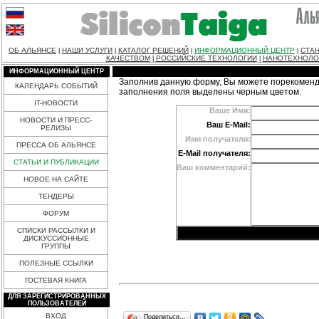
ОБ АЛЬЯНСЕ
НАШИ УСЛУГИ
КАТАЛОГ РЕШЕНИЙ
ИНФОРМАЦИОННЫЙ ЦЕНТР
СТАН
|
|
|
|
КАЧЕСТВОМ
РОССИЙСКИЕ ТЕХНОЛОГИИ
НАНОТЕХНОЛО
|
|
ИНФОРМАЦИОННЫЙ ЦЕНТР
Заполнив данную форму, Вы можете порекоменд
КАЛЕНДАРЬ СОБЫТИЙ
заполнения поля выделены черным цветом.
IT-НОВОСТИ
Ваше Имя:
НОВОСТИ И ПРЕСС-
Ваш E-Mail:
РЕЛИЗЫ
Имя получателя:
ПРЕССА ОБ АЛЬЯНСЕ
E-Mail получателя:
СТАТЬИ И ПУБЛИКАЦИИ
Ваш комментарий:
НОВОЕ НА САЙТЕ
ТЕНДЕРЫ
ФОРУМ
СПИСКИ РАССЫЛКИ И
ДИСКУССИОННЫЕ
ГРУППЫ
ПОЛЕЗНЫЕ ССЫЛКИ
ГОСТЕВАЯ КНИГА
ДЛЯ ЗАРЕГИСТРИРОВАННЫХ
ПОЛЬЗОВАТЕЛЕЙ
ВХОД
Поделиться…