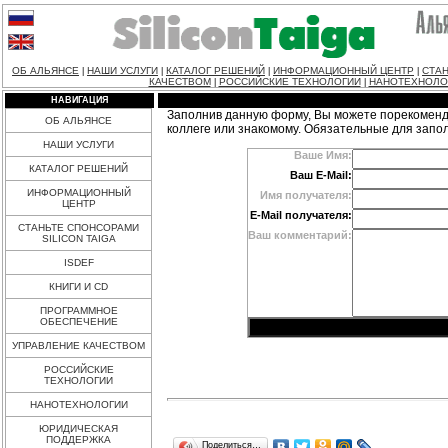
ОБ АЛЬЯНСЕ
НАШИ УСЛУГИ
КАТАЛОГ РЕШЕНИЙ
ИНФОРМАЦИОННЫЙ ЦЕНТР
СТАН
|
|
|
|
КАЧЕСТВОМ
РОССИЙСКИЕ ТЕХНОЛОГИИ
НАНОТЕХНОЛО
|
|
НАВИГАЦИЯ
Заполнив данную форму, Вы можете порекоменд
ОБ АЛЬЯНСЕ
коллеге или знакомому. Обязательные для запо
НАШИ УСЛУГИ
Ваше Имя:
КАТАЛОГ РЕШЕНИЙ
Ваш E-Mail:
ИНФОРМАЦИОННЫЙ
Имя получателя:
ЦЕНТР
E-Mail получателя:
СТАНЬТЕ СПОНСОРАМИ
Ваш комментарий:
SILICON TAIGA
ISDEF
КНИГИ И CD
ПРОГРАММНОЕ
ОБЕСПЕЧЕНИЕ
УПРАВЛЕНИЕ КАЧЕСТВОМ
РОССИЙСКИЕ
ТЕХНОЛОГИИ
НАНОТЕХНОЛОГИИ
ЮРИДИЧЕСКАЯ
ПОДДЕРЖКА
Поделиться…