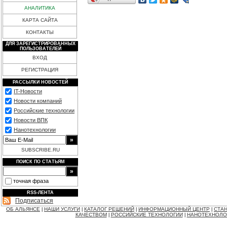
АНАЛИТИКА
КАРТА САЙТА
КОНТАКТЫ
ДЛЯ ЗАРЕГИСТРИРОВАННЫХ
ПОЛЬЗОВАТЕЛЕЙ
ВХОД
РЕГИСТРАЦИЯ
РАССЫЛКИ НОВОСТЕЙ
IT-Новости
Новости компаний
Российские технологии
Новости ВПК
Нанотехнологии
SUBSCRIBE.RU
ПОИСК ПО СТАТЬЯМ
точная фраза
RSS-ЛЕНТА
Подписаться
ОБ АЛЬЯНСЕ
НАШИ УСЛУГИ
КАТАЛОГ РЕШЕНИЙ
ИНФОРМАЦИОННЫЙ ЦЕНТР
СТАН
|
|
|
|
КАЧЕСТВОМ
РОССИЙСКИЕ ТЕХНОЛОГИИ
НАНОТЕХНОЛО
|
|