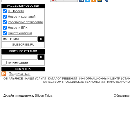
РАССЫЛКИ НОВОСТЕЙ
IT-Новости
Новости компаний
Российские технологии
Новости ВПК
Нанотехнологии
SUBSCRIBE.RU
ПОИСК ПО СТАТЬЯМ
точная фраза
RSS-ЛЕНТА
Подписаться
ОБ АЛЬЯНСЕ
НАШИ УСЛУГИ
КАТАЛОГ РЕШЕНИЙ
ИНФОРМАЦИОННЫЙ ЦЕНТР
СТАН
|
|
|
|
КАЧЕСТВОМ
РОССИЙСКИЕ ТЕХНОЛОГИИ
НАНОТЕХНОЛО
|
|
Дизайн и поддержка:
Silicon Taiga
Обратитьс