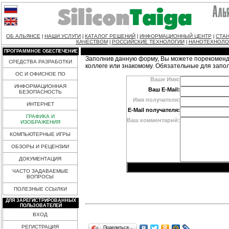
ОБ АЛЬЯНСЕ
НАШИ УСЛУГИ
КАТАЛОГ РЕШЕНИЙ
ИНФОРМАЦИОННЫЙ ЦЕНТР
СТАН
|
|
|
|
КАЧЕСТВОМ
РОССИЙСКИЕ ТЕХНОЛОГИИ
НАНОТЕХНОЛО
|
|
ПРОГРАММНОЕ ОБЕСПЕЧЕНИЕ
Заполнив данную форму, Вы можете порекоменд
СРЕДСТВА РАЗРАБОТКИ
коллеге или знакомому. Обязательные для запо
ОС И ОФИСНОЕ ПО
Ваше Имя:
ИНФОРМАЦИОННАЯ
Ваш E-Mail:
БЕЗОПАСНОСТЬ
Имя получателя:
ИНТЕРНЕТ
E-Mail получателя:
ГРАФИКА И
Ваш комментарий:
ИЗОБРАЖЕНИЯ
КОМПЬЮТЕРНЫЕ ИГРЫ
ОБЗОРЫ И РЕЦЕНЗИИ
ДОКУМЕНТАЦИЯ
ЧАСТО ЗАДАВАЕМЫЕ
ВОПРОСЫ
ПОЛЕЗНЫЕ ССЫЛКИ
ДЛЯ ЗАРЕГИСТРИРОВАННЫХ
ПОЛЬЗОВАТЕЛЕЙ
ВХОД
РЕГИСТРАЦИЯ
Поделиться…