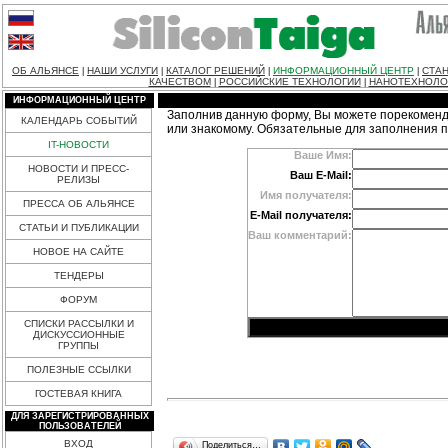
ОБ АЛЬЯНСЕ
НАШИ УСЛУГИ
КАТАЛОГ РЕШЕНИЙ
ИНФОРМАЦИОННЫЙ ЦЕНТР
СТАН
|
|
|
|
КАЧЕСТВОМ
РОССИЙСКИЕ ТЕХНОЛОГИИ
НАНОТЕХНОЛО
|
|
ИНФОРМАЦИОННЫЙ ЦЕНТР
Заполнив данную форму, Вы можете порекоменд
КАЛЕНДАРЬ СОБЫТИЙ
или знакомому. Обязательные для заполнения 
IT-НОВОСТИ
Ваше Имя:
НОВОСТИ И ПРЕСС-
Ваш E-Mail:
РЕЛИЗЫ
Имя получателя:
ПРЕССА ОБ АЛЬЯНСЕ
E-Mail получателя:
СТАТЬИ И ПУБЛИКАЦИИ
Ваш комментарий:
НОВОЕ НА САЙТЕ
ТЕНДЕРЫ
ФОРУМ
СПИСКИ РАССЫЛКИ И
ДИСКУССИОННЫЕ
ГРУППЫ
ПОЛЕЗНЫЕ ССЫЛКИ
ГОСТЕВАЯ КНИГА
ДЛЯ ЗАРЕГИСТРИРОВАННЫХ
ПОЛЬЗОВАТЕЛЕЙ
ВХОД
Поделиться…