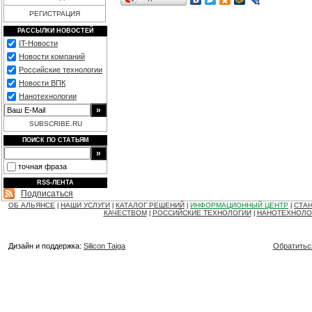
РЕГИСТРАЦИЯ
РАССЫЛКИ НОВОСТЕЙ
IT-Новости
Новости компаний
Российские технологии
Новости ВПК
Нанотехнологии
SUBSCRIBE.RU
ПОИСК ПО СТАТЬЯМ
точная фраза
RSS-ЛЕНТА
Подписаться
ОБ АЛЬЯНСЕ
НАШИ УСЛУГИ
КАТАЛОГ РЕШЕНИЙ
ИНФОРМАЦИОННЫЙ ЦЕНТР
СТАН
|
|
|
|
КАЧЕСТВОМ
РОССИЙСКИЕ ТЕХНОЛОГИИ
НАНОТЕХНОЛО
|
|
Дизайн и поддержка:
Silicon Taiga
Обратитьс