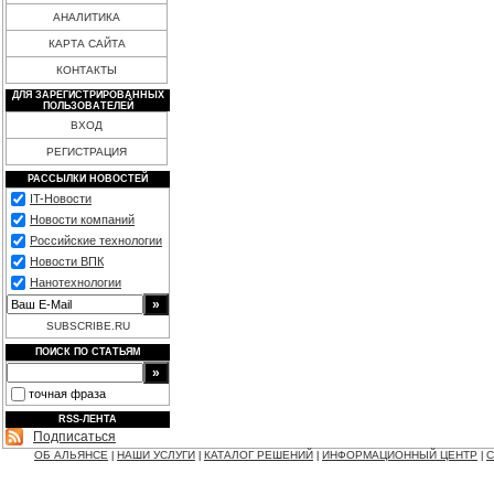
АНАЛИТИКА
КАРТА САЙТА
КОНТАКТЫ
ДЛЯ ЗАРЕГИСТРИРОВАННЫХ
ПОЛЬЗОВАТЕЛЕЙ
ВХОД
РЕГИСТРАЦИЯ
РАССЫЛКИ НОВОСТЕЙ
IT-Новости
Новости компаний
Российские технологии
Новости ВПК
Нанотехнологии
SUBSCRIBE.RU
ПОИСК ПО СТАТЬЯМ
точная фраза
RSS-ЛЕНТА
Подписаться
ОБ АЛЬЯНСЕ
НАШИ УСЛУГИ
КАТАЛОГ РЕШЕНИЙ
ИНФОРМАЦИОННЫЙ ЦЕНТР
С
|
|
|
|