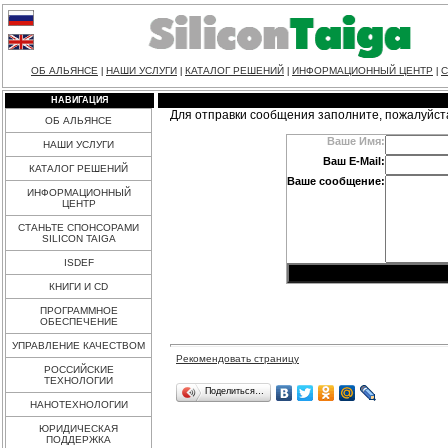
ОБ АЛЬЯНСЕ
НАШИ УСЛУГИ
КАТАЛОГ РЕШЕНИЙ
ИНФОРМАЦИОННЫЙ ЦЕНТР
С
|
|
|
|
НАВИГАЦИЯ
Для отправки сообщения заполните, пожалуйст
ОБ АЛЬЯНСЕ
Ваше Имя:
НАШИ УСЛУГИ
Ваш E-Mail:
КАТАЛОГ РЕШЕНИЙ
Ваше сообщение:
ИНФОРМАЦИОННЫЙ
ЦЕНТР
СТАНЬТЕ СПОНСОРАМИ
SILICON TAIGA
ISDEF
КНИГИ И CD
ПРОГРАММНОЕ
ОБЕСПЕЧЕНИЕ
УПРАВЛЕНИЕ КАЧЕСТВОМ
Рекомендовать страницу
РОССИЙСКИЕ
ТЕХНОЛОГИИ
Поделиться…
НАНОТЕХНОЛОГИИ
ЮРИДИЧЕСКАЯ
ПОДДЕРЖКА