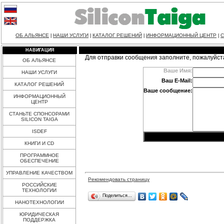
ОБ АЛЬЯНСЕ
НАШИ УСЛУГИ
КАТАЛОГ РЕШЕНИЙ
ИНФОРМАЦИОННЫЙ ЦЕНТР
С
|
|
|
|
НАВИГАЦИЯ
Для отправки сообщения заполните, пожалуйст
ОБ АЛЬЯНСЕ
Ваше Имя:
НАШИ УСЛУГИ
Ваш E-Mail:
КАТАЛОГ РЕШЕНИЙ
Ваше сообщение:
ИНФОРМАЦИОННЫЙ
ЦЕНТР
СТАНЬТЕ СПОНСОРАМИ
SILICON TAIGA
ISDEF
КНИГИ И CD
ПРОГРАММНОЕ
ОБЕСПЕЧЕНИЕ
УПРАВЛЕНИЕ КАЧЕСТВОМ
Рекомендовать страницу
РОССИЙСКИЕ
ТЕХНОЛОГИИ
Поделиться…
НАНОТЕХНОЛОГИИ
ЮРИДИЧЕСКАЯ
ПОДДЕРЖКА