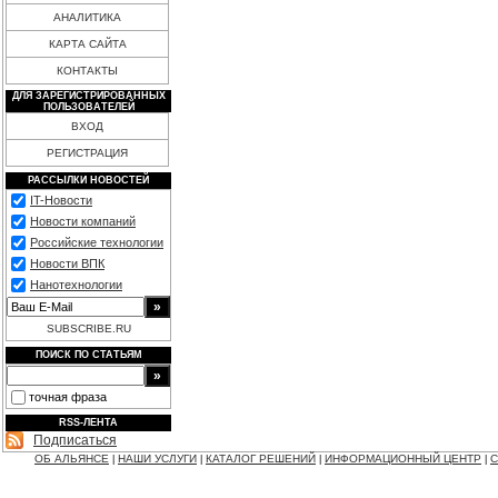
АНАЛИТИКА
КАРТА САЙТА
КОНТАКТЫ
ДЛЯ ЗАРЕГИСТРИРОВАННЫХ
ПОЛЬЗОВАТЕЛЕЙ
ВХОД
РЕГИСТРАЦИЯ
РАССЫЛКИ НОВОСТЕЙ
IT-Новости
Новости компаний
Российские технологии
Новости ВПК
Нанотехнологии
SUBSCRIBE.RU
ПОИСК ПО СТАТЬЯМ
точная фраза
RSS-ЛЕНТА
Подписаться
ОБ АЛЬЯНСЕ
НАШИ УСЛУГИ
КАТАЛОГ РЕШЕНИЙ
ИНФОРМАЦИОННЫЙ ЦЕНТР
С
|
|
|
|