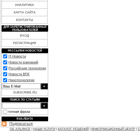
АНАЛИТИКА
КАРТА САЙТА
КОНТАКТЫ
ДЛЯ ЗАРЕГИСТРИРОВАННЫХ
ПОЛЬЗОВАТЕЛЕЙ
ВХОД
РЕГИСТРАЦИЯ
РАССЫЛКИ НОВОСТЕЙ
IT-Новости
Новости компаний
Российские технологии
Новости ВПК
Нанотехнологии
SUBSCRIBE.RU
ПОИСК ПО СТАТЬЯМ
точная фраза
RSS-ЛЕНТА
Подписаться
ОБ АЛЬЯНСЕ
НАШИ УСЛУГИ
КАТАЛОГ РЕШЕНИЙ
ИНФОРМАЦИОННЫЙ ЦЕНТР
С
|
|
|
|