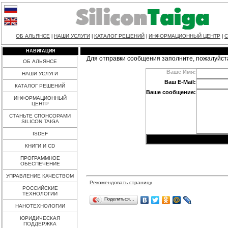
ОБ АЛЬЯНСЕ
НАШИ УСЛУГИ
КАТАЛОГ РЕШЕНИЙ
ИНФОРМАЦИОННЫЙ ЦЕНТР
С
|
|
|
|
НАВИГАЦИЯ
Для отправки сообщения заполните, пожалуйст
ОБ АЛЬЯНСЕ
Ваше Имя:
НАШИ УСЛУГИ
Ваш E-Mail:
КАТАЛОГ РЕШЕНИЙ
Ваше сообщение:
ИНФОРМАЦИОННЫЙ
ЦЕНТР
СТАНЬТЕ СПОНСОРАМИ
SILICON TAIGA
ISDEF
КНИГИ И CD
ПРОГРАММНОЕ
ОБЕСПЕЧЕНИЕ
УПРАВЛЕНИЕ КАЧЕСТВОМ
Рекомендовать страницу
РОССИЙСКИЕ
ТЕХНОЛОГИИ
Поделиться…
НАНОТЕХНОЛОГИИ
ЮРИДИЧЕСКАЯ
ПОДДЕРЖКА