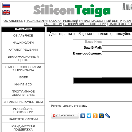
ОБ АЛЬЯНСЕ
НАШИ УСЛУГИ
КАТАЛОГ РЕШЕНИЙ
ИНФОРМАЦИОННЫЙ ЦЕНТР
СТАН
|
|
|
|
КАЧЕСТВОМ
РОССИЙСКИЕ ТЕХНОЛОГИИ
НАНОТЕХНОЛО
|
|
НАВИГАЦИЯ
Для отправки сообщения заполните, пожалуйст
ОБ АЛЬЯНСЕ
Ваше Имя:
НАШИ УСЛУГИ
Ваш E-Mail:
КАТАЛОГ РЕШЕНИЙ
Ваше сообщение:
ИНФОРМАЦИОННЫЙ
ЦЕНТР
СТАНЬТЕ СПОНСОРАМИ
SILICON TAIGA
ISDEF
КНИГИ И CD
ПРОГРАММНОЕ
ОБЕСПЕЧЕНИЕ
УПРАВЛЕНИЕ КАЧЕСТВОМ
Рекомендовать страницу
РОССИЙСКИЕ
ТЕХНОЛОГИИ
Поделиться…
НАНОТЕХНОЛОГИИ
ЮРИДИЧЕСКАЯ
ПОДДЕРЖКА