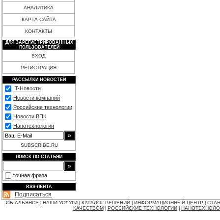
АНАЛИТИКА
КАРТА САЙТА
КОНТАКТЫ
ДЛЯ ЗАРЕГИСТРИРОВАННЫХ
ПОЛЬЗОВАТЕЛЕЙ
ВХОД
РЕГИСТРАЦИЯ
РАССЫЛКИ НОВОСТЕЙ
IT-Новости
Новости компаний
Российские технологии
Новости ВПК
Нанотехнологии
SUBSCRIBE.RU
ПОИСК ПО СТАТЬЯМ
точная фраза
RSS-ЛЕНТА
Подписаться
ОБ АЛЬЯНСЕ
НАШИ УСЛУГИ
КАТАЛОГ РЕШЕНИЙ
ИНФОРМАЦИОННЫЙ ЦЕНТР
СТАН
|
|
|
|
КАЧЕСТВОМ
РОССИЙСКИЕ ТЕХНОЛОГИИ
НАНОТЕХНОЛО
|
|