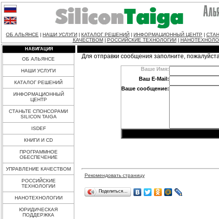
ОБ АЛЬЯНСЕ
НАШИ УСЛУГИ
КАТАЛОГ РЕШЕНИЙ
ИНФОРМАЦИОННЫЙ ЦЕНТР
СТАН
|
|
|
|
КАЧЕСТВОМ
РОССИЙСКИЕ ТЕХНОЛОГИИ
НАНОТЕХНОЛО
|
|
НАВИГАЦИЯ
Для отправки сообщения заполните, пожалуйст
ОБ АЛЬЯНСЕ
Ваше Имя:
НАШИ УСЛУГИ
Ваш E-Mail:
КАТАЛОГ РЕШЕНИЙ
Ваше сообщение:
ИНФОРМАЦИОННЫЙ
ЦЕНТР
СТАНЬТЕ СПОНСОРАМИ
SILICON TAIGA
ISDEF
КНИГИ И CD
ПРОГРАММНОЕ
ОБЕСПЕЧЕНИЕ
УПРАВЛЕНИЕ КАЧЕСТВОМ
Рекомендовать страницу
РОССИЙСКИЕ
ТЕХНОЛОГИИ
Поделиться…
НАНОТЕХНОЛОГИИ
ЮРИДИЧЕСКАЯ
ПОДДЕРЖКА