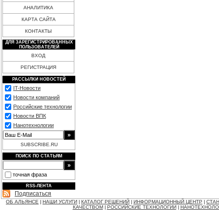
АНАЛИТИКА
КАРТА САЙТА
КОНТАКТЫ
ДЛЯ ЗАРЕГИСТРИРОВАННЫХ
ПОЛЬЗОВАТЕЛЕЙ
ВХОД
РЕГИСТРАЦИЯ
РАССЫЛКИ НОВОСТЕЙ
IT-Новости
Новости компаний
Российские технологии
Новости ВПК
Нанотехнологии
SUBSCRIBE.RU
ПОИСК ПО СТАТЬЯМ
точная фраза
RSS-ЛЕНТА
Подписаться
ОБ АЛЬЯНСЕ
НАШИ УСЛУГИ
КАТАЛОГ РЕШЕНИЙ
ИНФОРМАЦИОННЫЙ ЦЕНТР
СТАН
|
|
|
|
КАЧЕСТВОМ
РОССИЙСКИЕ ТЕХНОЛОГИИ
НАНОТЕХНОЛО
|
|