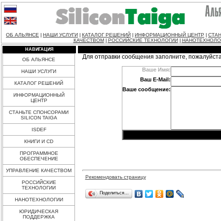
ОБ АЛЬЯНСЕ
НАШИ УСЛУГИ
КАТАЛОГ РЕШЕНИЙ
ИНФОРМАЦИОННЫЙ ЦЕНТР
СТАН
|
|
|
|
КАЧЕСТВОМ
РОССИЙСКИЕ ТЕХНОЛОГИИ
НАНОТЕХНОЛО
|
|
НАВИГАЦИЯ
Для отправки сообщения заполните, пожалуйст
ОБ АЛЬЯНСЕ
Ваше Имя:
НАШИ УСЛУГИ
Ваш E-Mail:
КАТАЛОГ РЕШЕНИЙ
Ваше сообщение:
ИНФОРМАЦИОННЫЙ
ЦЕНТР
СТАНЬТЕ СПОНСОРАМИ
SILICON TAIGA
ISDEF
КНИГИ И CD
ПРОГРАММНОЕ
ОБЕСПЕЧЕНИЕ
УПРАВЛЕНИЕ КАЧЕСТВОМ
Рекомендовать страницу
РОССИЙСКИЕ
ТЕХНОЛОГИИ
Поделиться…
НАНОТЕХНОЛОГИИ
ЮРИДИЧЕСКАЯ
ПОДДЕРЖКА