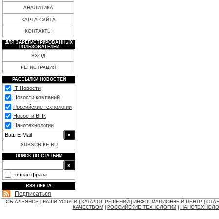
АНАЛИТИКА
КАРТА САЙТА
КОНТАКТЫ
ДЛЯ ЗАРЕГИСТРИРОВАННЫХ
ПОЛЬЗОВАТЕЛЕЙ
ВХОД
РЕГИСТРАЦИЯ
РАССЫЛКИ НОВОСТЕЙ
IT-Новости
Новости компаний
Российские технологии
Новости ВПК
Нанотехнологии
SUBSCRIBE.RU
ПОИСК ПО СТАТЬЯМ
точная фраза
RSS-ЛЕНТА
Подписаться
ОБ АЛЬЯНСЕ
НАШИ УСЛУГИ
КАТАЛОГ РЕШЕНИЙ
ИНФОРМАЦИОННЫЙ ЦЕНТР
СТАН
|
|
|
|
КАЧЕСТВОМ
РОССИЙСКИЕ ТЕХНОЛОГИИ
НАНОТЕХНОЛО
|
|