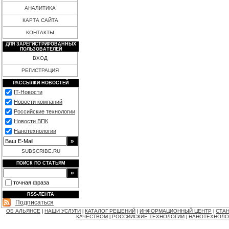
АНАЛИТИКА
КАРТА САЙТА
КОНТАКТЫ
ДЛЯ ЗАРЕГИСТРИРОВАННЫХ
ПОЛЬЗОВАТЕЛЕЙ
ВХОД
РЕГИСТРАЦИЯ
РАССЫЛКИ НОВОСТЕЙ
IT-Новости
Новости компаний
Российские технологии
Новости ВПК
Нанотехнологии
SUBSCRIBE.RU
ПОИСК ПО СТАТЬЯМ
точная фраза
RSS-ЛЕНТА
Подписаться
ОБ АЛЬЯНСЕ
НАШИ УСЛУГИ
КАТАЛОГ РЕШЕНИЙ
ИНФОРМАЦИОННЫЙ ЦЕНТР
СТАН
|
|
|
|
КАЧЕСТВОМ
РОССИЙСКИЕ ТЕХНОЛОГИИ
НАНОТЕХНОЛО
|
|