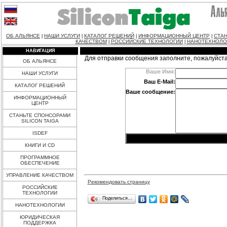
ОБ АЛЬЯНСЕ
НАШИ УСЛУГИ
КАТАЛОГ РЕШЕНИЙ
ИНФОРМАЦИОННЫЙ ЦЕНТР
СТАН
|
|
|
|
КАЧЕСТВОМ
РОССИЙСКИЕ ТЕХНОЛОГИИ
НАНОТЕХНОЛО
|
|
НАВИГАЦИЯ
Для отправки сообщения заполните, пожалуйст
ОБ АЛЬЯНСЕ
Ваше Имя:
НАШИ УСЛУГИ
Ваш E-Mail:
КАТАЛОГ РЕШЕНИЙ
Ваше сообщение:
ИНФОРМАЦИОННЫЙ
ЦЕНТР
СТАНЬТЕ СПОНСОРАМИ
SILICON TAIGA
ISDEF
КНИГИ И CD
ПРОГРАММНОЕ
ОБЕСПЕЧЕНИЕ
УПРАВЛЕНИЕ КАЧЕСТВОМ
Рекомендовать страницу
РОССИЙСКИЕ
ТЕХНОЛОГИИ
Поделиться…
НАНОТЕХНОЛОГИИ
ЮРИДИЧЕСКАЯ
ПОДДЕРЖКА