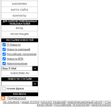
АНАЛИТИКА
КАРТА САЙТА
КОНТАКТЫ
ДЛЯ ЗАРЕГИСТРИРОВАННЫХ
ПОЛЬЗОВАТЕЛЕЙ
ВХОД
РЕГИСТРАЦИЯ
РАССЫЛКИ НОВОСТЕЙ
IT-Новости
Новости компаний
Российские технологии
Новости ВПК
Нанотехнологии
SUBSCRIBE.RU
ПОИСК ПО СТАТЬЯМ
точная фраза
RSS-ЛЕНТА
Подписаться
ОБ АЛЬЯНСЕ
НАШИ УСЛУГИ
КАТАЛОГ РЕШЕНИЙ
ИНФОРМАЦИОННЫЙ ЦЕНТР
СТАН
|
|
|
|
КАЧЕСТВОМ
РОССИЙСКИЕ ТЕХНОЛОГИИ
НАНОТЕХНОЛО
|
|