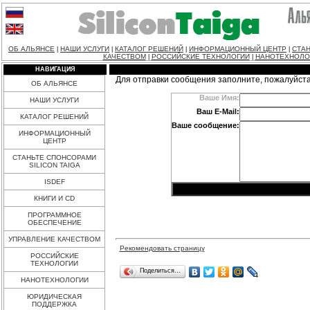
ОБ АЛЬЯНСЕ
НАШИ УСЛУГИ
КАТАЛОГ РЕШЕНИЙ
ИНФОРМАЦИОННЫЙ ЦЕНТР
СТАН
|
|
|
|
КАЧЕСТВОМ
РОССИЙСКИЕ ТЕХНОЛОГИИ
НАНОТЕХНОЛО
|
|
НАВИГАЦИЯ
Для отправки сообщения заполните, пожалуйст
ОБ АЛЬЯНСЕ
Ваше Имя:
НАШИ УСЛУГИ
Ваш E-Mail:
КАТАЛОГ РЕШЕНИЙ
Ваше сообщение:
ИНФОРМАЦИОННЫЙ
ЦЕНТР
СТАНЬТЕ СПОНСОРАМИ
SILICON TAIGA
ISDEF
КНИГИ И CD
ПРОГРАММНОЕ
ОБЕСПЕЧЕНИЕ
УПРАВЛЕНИЕ КАЧЕСТВОМ
Рекомендовать страницу
РОССИЙСКИЕ
ТЕХНОЛОГИИ
Поделиться…
НАНОТЕХНОЛОГИИ
ЮРИДИЧЕСКАЯ
ПОДДЕРЖКА