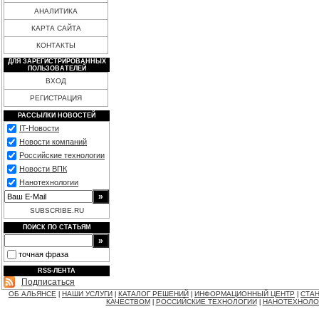
АНАЛИТИКА
КАРТА САЙТА
КОНТАКТЫ
ДЛЯ ЗАРЕГИСТРИРОВАННЫХ
ПОЛЬЗОВАТЕЛЕЙ
ВХОД
РЕГИСТРАЦИЯ
РАССЫЛКИ НОВОСТЕЙ
IT-Новости
Новости компаний
Российские технологии
Новости ВПК
Нанотехнологии
SUBSCRIBE.RU
ПОИСК ПО СТАТЬЯМ
точная фраза
RSS-ЛЕНТА
Подписаться
ОБ АЛЬЯНСЕ
НАШИ УСЛУГИ
КАТАЛОГ РЕШЕНИЙ
ИНФОРМАЦИОННЫЙ ЦЕНТР
СТАН
|
|
|
|
КАЧЕСТВОМ
РОССИЙСКИЕ ТЕХНОЛОГИИ
НАНОТЕХНОЛО
|
|