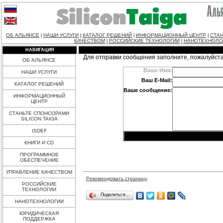
ОБ АЛЬЯНСЕ
НАШИ УСЛУГИ
КАТАЛОГ РЕШЕНИЙ
ИНФОРМАЦИОННЫЙ ЦЕНТР
СТАН
|
|
|
|
КАЧЕСТВОМ
РОССИЙСКИЕ ТЕХНОЛОГИИ
НАНОТЕХНОЛО
|
|
НАВИГАЦИЯ
Для отправки сообщения заполните, пожалуйст
ОБ АЛЬЯНСЕ
Ваше Имя:
НАШИ УСЛУГИ
Ваш E-Mail:
КАТАЛОГ РЕШЕНИЙ
Ваше сообщение:
ИНФОРМАЦИОННЫЙ
ЦЕНТР
СТАНЬТЕ СПОНСОРАМИ
SILICON TAIGA
ISDEF
КНИГИ И CD
ПРОГРАММНОЕ
ОБЕСПЕЧЕНИЕ
УПРАВЛЕНИЕ КАЧЕСТВОМ
Рекомендовать страницу
РОССИЙСКИЕ
ТЕХНОЛОГИИ
Поделиться…
НАНОТЕХНОЛОГИИ
ЮРИДИЧЕСКАЯ
ПОДДЕРЖКА