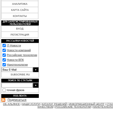
АНАЛИТИКА
КАРТА САЙТА
КОНТАКТЫ
ДЛЯ ЗАРЕГИСТРИРОВАННЫХ
ПОЛЬЗОВАТЕЛЕЙ
ВХОД
РЕГИСТРАЦИЯ
РАССЫЛКИ НОВОСТЕЙ
IT-Новости
Новости компаний
Российские технологии
Новости ВПК
Нанотехнологии
SUBSCRIBE.RU
ПОИСК ПО СТАТЬЯМ
точная фраза
RSS-ЛЕНТА
Подписаться
ОБ АЛЬЯНСЕ
НАШИ УСЛУГИ
КАТАЛОГ РЕШЕНИЙ
ИНФОРМАЦИОННЫЙ ЦЕНТР
СТАН
|
|
|
|
КАЧЕСТВОМ
РОССИЙСКИЕ ТЕХНОЛОГИИ
НАНОТЕХНОЛО
|
|