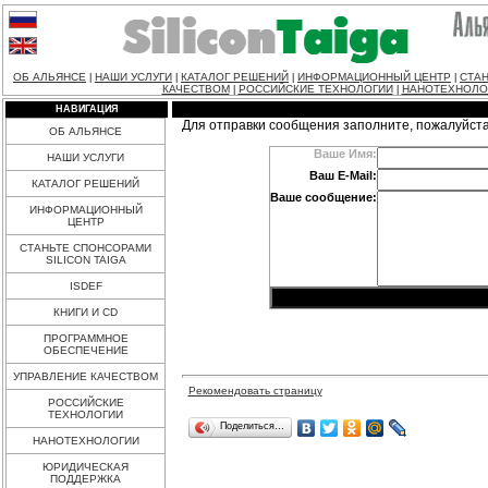
ОБ АЛЬЯНСЕ
НАШИ УСЛУГИ
КАТАЛОГ РЕШЕНИЙ
ИНФОРМАЦИОННЫЙ ЦЕНТР
СТАН
|
|
|
|
КАЧЕСТВОМ
РОССИЙСКИЕ ТЕХНОЛОГИИ
НАНОТЕХНОЛО
|
|
НАВИГАЦИЯ
Для отправки сообщения заполните, пожалуйст
ОБ АЛЬЯНСЕ
Ваше Имя:
НАШИ УСЛУГИ
Ваш E-Mail:
КАТАЛОГ РЕШЕНИЙ
Ваше сообщение:
ИНФОРМАЦИОННЫЙ
ЦЕНТР
СТАНЬТЕ СПОНСОРАМИ
SILICON TAIGA
ISDEF
КНИГИ И CD
ПРОГРАММНОЕ
ОБЕСПЕЧЕНИЕ
УПРАВЛЕНИЕ КАЧЕСТВОМ
Рекомендовать страницу
РОССИЙСКИЕ
ТЕХНОЛОГИИ
Поделиться…
НАНОТЕХНОЛОГИИ
ЮРИДИЧЕСКАЯ
ПОДДЕРЖКА