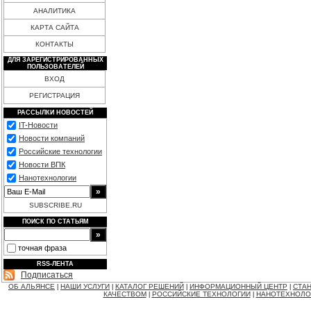
АНАЛИТИКА
КАРТА САЙТА
КОНТАКТЫ
ДЛЯ ЗАРЕГИСТРИРОВАННЫХ
ПОЛЬЗОВАТЕЛЕЙ
ВХОД
РЕГИСТРАЦИЯ
РАССЫЛКИ НОВОСТЕЙ
IT-Новости
Новости компаний
Российские технологии
Новости ВПК
Нанотехнологии
SUBSCRIBE.RU
ПОИСК ПО СТАТЬЯМ
точная фраза
RSS-ЛЕНТА
Подписаться
ОБ АЛЬЯНСЕ
НАШИ УСЛУГИ
КАТАЛОГ РЕШЕНИЙ
ИНФОРМАЦИОННЫЙ ЦЕНТР
СТАН
|
|
|
|
КАЧЕСТВОМ
РОССИЙСКИЕ ТЕХНОЛОГИИ
НАНОТЕХНОЛО
|
|