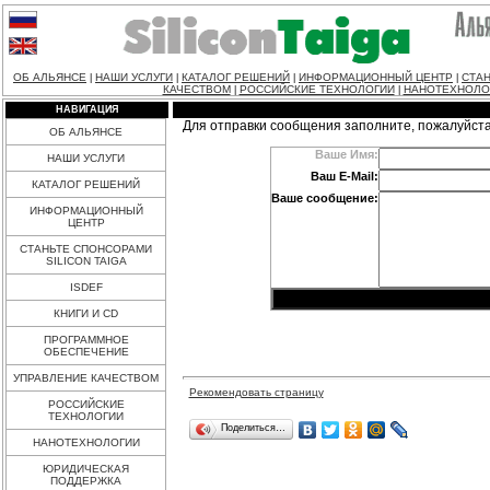
ОБ АЛЬЯНСЕ
НАШИ УСЛУГИ
КАТАЛОГ РЕШЕНИЙ
ИНФОРМАЦИОННЫЙ ЦЕНТР
СТАН
|
|
|
|
КАЧЕСТВОМ
РОССИЙСКИЕ ТЕХНОЛОГИИ
НАНОТЕХНОЛО
|
|
НАВИГАЦИЯ
Для отправки сообщения заполните, пожалуйст
ОБ АЛЬЯНСЕ
Ваше Имя:
НАШИ УСЛУГИ
Ваш E-Mail:
КАТАЛОГ РЕШЕНИЙ
Ваше сообщение:
ИНФОРМАЦИОННЫЙ
ЦЕНТР
СТАНЬТЕ СПОНСОРАМИ
SILICON TAIGA
ISDEF
КНИГИ И CD
ПРОГРАММНОЕ
ОБЕСПЕЧЕНИЕ
УПРАВЛЕНИЕ КАЧЕСТВОМ
Рекомендовать страницу
РОССИЙСКИЕ
ТЕХНОЛОГИИ
Поделиться…
НАНОТЕХНОЛОГИИ
ЮРИДИЧЕСКАЯ
ПОДДЕРЖКА