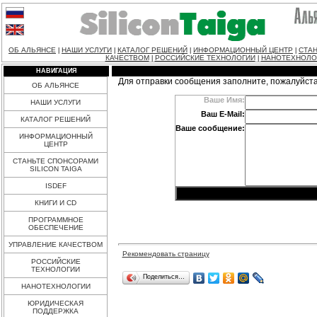
ОБ АЛЬЯНСЕ
НАШИ УСЛУГИ
КАТАЛОГ РЕШЕНИЙ
ИНФОРМАЦИОННЫЙ ЦЕНТР
СТАН
|
|
|
|
КАЧЕСТВОМ
РОССИЙСКИЕ ТЕХНОЛОГИИ
НАНОТЕХНОЛО
|
|
НАВИГАЦИЯ
Для отправки сообщения заполните, пожалуйст
ОБ АЛЬЯНСЕ
Ваше Имя:
НАШИ УСЛУГИ
Ваш E-Mail:
КАТАЛОГ РЕШЕНИЙ
Ваше сообщение:
ИНФОРМАЦИОННЫЙ
ЦЕНТР
СТАНЬТЕ СПОНСОРАМИ
SILICON TAIGA
ISDEF
КНИГИ И CD
ПРОГРАММНОЕ
ОБЕСПЕЧЕНИЕ
УПРАВЛЕНИЕ КАЧЕСТВОМ
Рекомендовать страницу
РОССИЙСКИЕ
ТЕХНОЛОГИИ
Поделиться…
НАНОТЕХНОЛОГИИ
ЮРИДИЧЕСКАЯ
ПОДДЕРЖКА