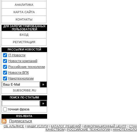
АНАЛИТИКА
КАРТА САЙТА
КОНТАКТЫ
ДЛЯ ЗАРЕГИСТРИРОВАННЫХ
ПОЛЬЗОВАТЕЛЕЙ
ВХОД
РЕГИСТРАЦИЯ
РАССЫЛКИ НОВОСТЕЙ
IT-Новости
Новости компаний
Российские технологии
Новости ВПК
Нанотехнологии
SUBSCRIBE.RU
ПОИСК ПО СТАТЬЯМ
точная фраза
RSS-ЛЕНТА
Подписаться
ОБ АЛЬЯНСЕ
НАШИ УСЛУГИ
КАТАЛОГ РЕШЕНИЙ
ИНФОРМАЦИОННЫЙ ЦЕНТР
СТАН
|
|
|
|
КАЧЕСТВОМ
РОССИЙСКИЕ ТЕХНОЛОГИИ
НАНОТЕХНОЛО
|
|