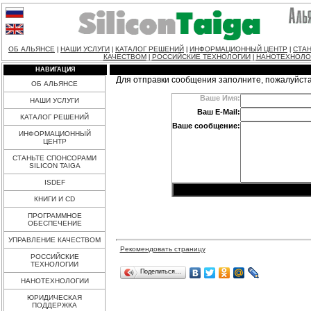
ОБ АЛЬЯНСЕ
НАШИ УСЛУГИ
КАТАЛОГ РЕШЕНИЙ
ИНФОРМАЦИОННЫЙ ЦЕНТР
СТАН
|
|
|
|
КАЧЕСТВОМ
РОССИЙСКИЕ ТЕХНОЛОГИИ
НАНОТЕХНОЛО
|
|
НАВИГАЦИЯ
Для отправки сообщения заполните, пожалуйст
ОБ АЛЬЯНСЕ
Ваше Имя:
НАШИ УСЛУГИ
Ваш E-Mail:
КАТАЛОГ РЕШЕНИЙ
Ваше сообщение:
ИНФОРМАЦИОННЫЙ
ЦЕНТР
СТАНЬТЕ СПОНСОРАМИ
SILICON TAIGA
ISDEF
КНИГИ И CD
ПРОГРАММНОЕ
ОБЕСПЕЧЕНИЕ
УПРАВЛЕНИЕ КАЧЕСТВОМ
Рекомендовать страницу
РОССИЙСКИЕ
ТЕХНОЛОГИИ
Поделиться…
НАНОТЕХНОЛОГИИ
ЮРИДИЧЕСКАЯ
ПОДДЕРЖКА