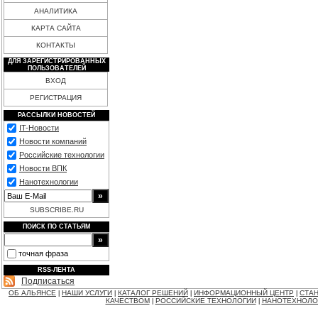
АНАЛИТИКА
КАРТА САЙТА
КОНТАКТЫ
ДЛЯ ЗАРЕГИСТРИРОВАННЫХ
ПОЛЬЗОВАТЕЛЕЙ
ВХОД
РЕГИСТРАЦИЯ
РАССЫЛКИ НОВОСТЕЙ
IT-Новости
Новости компаний
Российские технологии
Новости ВПК
Нанотехнологии
SUBSCRIBE.RU
ПОИСК ПО СТАТЬЯМ
точная фраза
RSS-ЛЕНТА
Подписаться
ОБ АЛЬЯНСЕ
НАШИ УСЛУГИ
КАТАЛОГ РЕШЕНИЙ
ИНФОРМАЦИОННЫЙ ЦЕНТР
СТАН
|
|
|
|
КАЧЕСТВОМ
РОССИЙСКИЕ ТЕХНОЛОГИИ
НАНОТЕХНОЛО
|
|