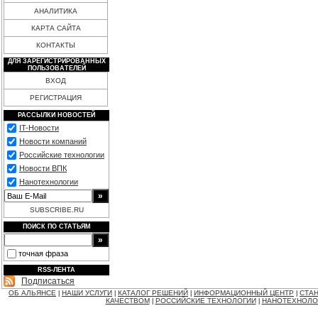
АНАЛИТИКА
КАРТА САЙТА
КОНТАКТЫ
ДЛЯ ЗАРЕГИСТРИРОВАННЫХ
ПОЛЬЗОВАТЕЛЕЙ
ВХОД
РЕГИСТРАЦИЯ
РАССЫЛКИ НОВОСТЕЙ
IT-Новости
Новости компаний
Российские технологии
Новости ВПК
Нанотехнологии
SUBSCRIBE.RU
ПОИСК ПО СТАТЬЯМ
точная фраза
RSS-ЛЕНТА
Подписаться
ОБ АЛЬЯНСЕ
НАШИ УСЛУГИ
КАТАЛОГ РЕШЕНИЙ
ИНФОРМАЦИОННЫЙ ЦЕНТР
СТАН
|
|
|
|
КАЧЕСТВОМ
РОССИЙСКИЕ ТЕХНОЛОГИИ
НАНОТЕХНОЛО
|
|