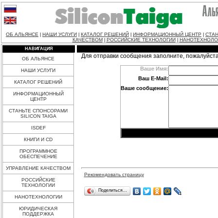
ОБ АЛЬЯНСЕ
НАШИ УСЛУГИ
КАТАЛОГ РЕШЕНИЙ
ИНФОРМАЦИОННЫЙ ЦЕНТР
СТАН
|
|
|
|
КАЧЕСТВОМ
РОССИЙСКИЕ ТЕХНОЛОГИИ
НАНОТЕХНОЛО
|
|
НАВИГАЦИЯ
Для отправки сообщения заполните, пожалуйст
ОБ АЛЬЯНСЕ
Ваше Имя:
НАШИ УСЛУГИ
Ваш E-Mail:
КАТАЛОГ РЕШЕНИЙ
Ваше сообщение:
ИНФОРМАЦИОННЫЙ
ЦЕНТР
СТАНЬТЕ СПОНСОРАМИ
SILICON TAIGA
ISDEF
КНИГИ И CD
ПРОГРАММНОЕ
ОБЕСПЕЧЕНИЕ
УПРАВЛЕНИЕ КАЧЕСТВОМ
Рекомендовать страницу
РОССИЙСКИЕ
ТЕХНОЛОГИИ
Поделиться…
НАНОТЕХНОЛОГИИ
ЮРИДИЧЕСКАЯ
ПОДДЕРЖКА