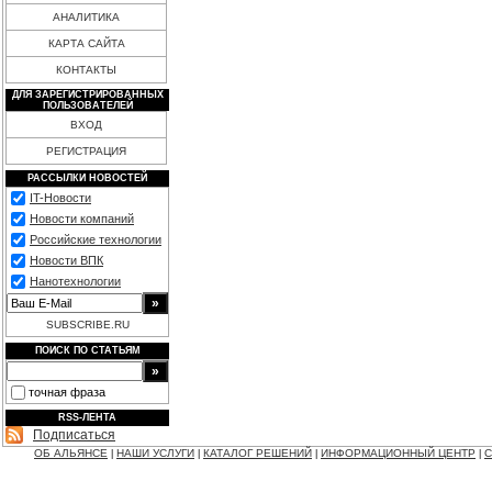
АНАЛИТИКА
КАРТА САЙТА
КОНТАКТЫ
ДЛЯ ЗАРЕГИСТРИРОВАННЫХ
ПОЛЬЗОВАТЕЛЕЙ
ВХОД
РЕГИСТРАЦИЯ
РАССЫЛКИ НОВОСТЕЙ
IT-Новости
Новости компаний
Российские технологии
Новости ВПК
Нанотехнологии
SUBSCRIBE.RU
ПОИСК ПО СТАТЬЯМ
точная фраза
RSS-ЛЕНТА
Подписаться
ОБ АЛЬЯНСЕ
НАШИ УСЛУГИ
КАТАЛОГ РЕШЕНИЙ
ИНФОРМАЦИОННЫЙ ЦЕНТР
С
|
|
|
|