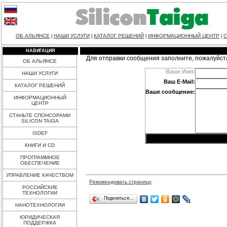
ОБ АЛЬЯНСЕ
НАШИ УСЛУГИ
КАТАЛОГ РЕШЕНИЙ
ИНФОРМАЦИОННЫЙ ЦЕНТР
С
|
|
|
|
НАВИГАЦИЯ
Для отправки сообщения заполните, пожалуйст
ОБ АЛЬЯНСЕ
Ваше Имя:
НАШИ УСЛУГИ
Ваш E-Mail:
КАТАЛОГ РЕШЕНИЙ
Ваше сообщение:
ИНФОРМАЦИОННЫЙ
ЦЕНТР
СТАНЬТЕ СПОНСОРАМИ
SILICON TAIGA
ISDEF
КНИГИ И CD
ПРОГРАММНОЕ
ОБЕСПЕЧЕНИЕ
УПРАВЛЕНИЕ КАЧЕСТВОМ
Рекомендовать страницу
РОССИЙСКИЕ
ТЕХНОЛОГИИ
Поделиться…
НАНОТЕХНОЛОГИИ
ЮРИДИЧЕСКАЯ
ПОДДЕРЖКА