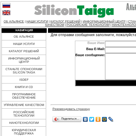
ОБ АЛЬЯНСЕ
НАШИ УСЛУГИ
КАТАЛОГ РЕШЕНИЙ
ИНФОРМАЦИОННЫЙ ЦЕНТР
СТАН
|
|
|
|
КАЧЕСТВОМ
РОССИЙСКИЕ ТЕХНОЛОГИИ
НАНОТЕХНОЛО
|
|
НАВИГАЦИЯ
Для отправки сообщения заполните, пожалуйст
ОБ АЛЬЯНСЕ
Ваше Имя:
НАШИ УСЛУГИ
Ваш E-Mail:
КАТАЛОГ РЕШЕНИЙ
Ваше сообщение:
ИНФОРМАЦИОННЫЙ
ЦЕНТР
СТАНЬТЕ СПОНСОРАМИ
SILICON TAIGA
ISDEF
КНИГИ И CD
ПРОГРАММНОЕ
ОБЕСПЕЧЕНИЕ
УПРАВЛЕНИЕ КАЧЕСТВОМ
Рекомендовать страницу
РОССИЙСКИЕ
ТЕХНОЛОГИИ
Поделиться…
НАНОТЕХНОЛОГИИ
ЮРИДИЧЕСКАЯ
ПОДДЕРЖКА