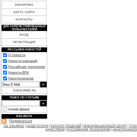
АНАЛИТИКА
КАРТА САЙТА
КОНТАКТЫ
ДЛЯ ЗАРЕГИСТРИРОВАННЫХ
ПОЛЬЗОВАТЕЛЕЙ
ВХОД
РЕГИСТРАЦИЯ
РАССЫЛКИ НОВОСТЕЙ
IT-Новости
Новости компаний
Российские технологии
Новости ВПК
Нанотехнологии
SUBSCRIBE.RU
ПОИСК ПО СТАТЬЯМ
точная фраза
RSS-ЛЕНТА
Подписаться
ОБ АЛЬЯНСЕ
НАШИ УСЛУГИ
КАТАЛОГ РЕШЕНИЙ
ИНФОРМАЦИОННЫЙ ЦЕНТР
СТАН
|
|
|
|
КАЧЕСТВОМ
РОССИЙСКИЕ ТЕХНОЛОГИИ
НАНОТЕХНОЛО
|
|