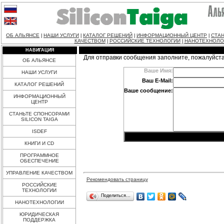
ОБ АЛЬЯНСЕ
НАШИ УСЛУГИ
КАТАЛОГ РЕШЕНИЙ
ИНФОРМАЦИОННЫЙ ЦЕНТР
СТАН
|
|
|
|
КАЧЕСТВОМ
РОССИЙСКИЕ ТЕХНОЛОГИИ
НАНОТЕХНОЛО
|
|
НАВИГАЦИЯ
Для отправки сообщения заполните, пожалуйст
ОБ АЛЬЯНСЕ
Ваше Имя:
НАШИ УСЛУГИ
Ваш E-Mail:
КАТАЛОГ РЕШЕНИЙ
Ваше сообщение:
ИНФОРМАЦИОННЫЙ
ЦЕНТР
СТАНЬТЕ СПОНСОРАМИ
SILICON TAIGA
ISDEF
КНИГИ И CD
ПРОГРАММНОЕ
ОБЕСПЕЧЕНИЕ
УПРАВЛЕНИЕ КАЧЕСТВОМ
Рекомендовать страницу
РОССИЙСКИЕ
ТЕХНОЛОГИИ
Поделиться…
НАНОТЕХНОЛОГИИ
ЮРИДИЧЕСКАЯ
ПОДДЕРЖКА