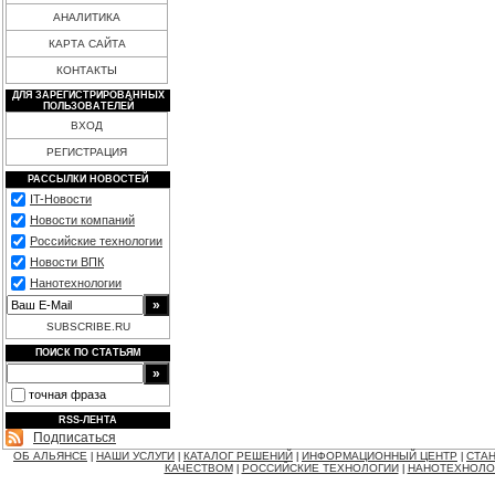
АНАЛИТИКА
КАРТА САЙТА
КОНТАКТЫ
ДЛЯ ЗАРЕГИСТРИРОВАННЫХ
ПОЛЬЗОВАТЕЛЕЙ
ВХОД
РЕГИСТРАЦИЯ
РАССЫЛКИ НОВОСТЕЙ
IT-Новости
Новости компаний
Российские технологии
Новости ВПК
Нанотехнологии
SUBSCRIBE.RU
ПОИСК ПО СТАТЬЯМ
точная фраза
RSS-ЛЕНТА
Подписаться
ОБ АЛЬЯНСЕ
НАШИ УСЛУГИ
КАТАЛОГ РЕШЕНИЙ
ИНФОРМАЦИОННЫЙ ЦЕНТР
СТАН
|
|
|
|
КАЧЕСТВОМ
РОССИЙСКИЕ ТЕХНОЛОГИИ
НАНОТЕХНОЛО
|
|