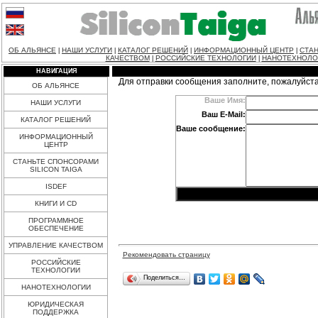
ОБ АЛЬЯНСЕ
НАШИ УСЛУГИ
КАТАЛОГ РЕШЕНИЙ
ИНФОРМАЦИОННЫЙ ЦЕНТР
СТАН
|
|
|
|
КАЧЕСТВОМ
РОССИЙСКИЕ ТЕХНОЛОГИИ
НАНОТЕХНОЛО
|
|
НАВИГАЦИЯ
Для отправки сообщения заполните, пожалуйст
ОБ АЛЬЯНСЕ
Ваше Имя:
НАШИ УСЛУГИ
Ваш E-Mail:
КАТАЛОГ РЕШЕНИЙ
Ваше сообщение:
ИНФОРМАЦИОННЫЙ
ЦЕНТР
СТАНЬТЕ СПОНСОРАМИ
SILICON TAIGA
ISDEF
КНИГИ И CD
ПРОГРАММНОЕ
ОБЕСПЕЧЕНИЕ
УПРАВЛЕНИЕ КАЧЕСТВОМ
Рекомендовать страницу
РОССИЙСКИЕ
ТЕХНОЛОГИИ
Поделиться…
НАНОТЕХНОЛОГИИ
ЮРИДИЧЕСКАЯ
ПОДДЕРЖКА