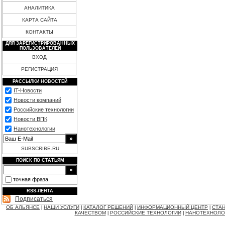
АНАЛИТИКА
КАРТА САЙТА
КОНТАКТЫ
ДЛЯ ЗАРЕГИСТРИРОВАННЫХ
ПОЛЬЗОВАТЕЛЕЙ
ВХОД
РЕГИСТРАЦИЯ
РАССЫЛКИ НОВОСТЕЙ
IT-Новости
Новости компаний
Российские технологии
Новости ВПК
Нанотехнологии
SUBSCRIBE.RU
ПОИСК ПО СТАТЬЯМ
точная фраза
RSS-ЛЕНТА
Подписаться
ОБ АЛЬЯНСЕ
НАШИ УСЛУГИ
КАТАЛОГ РЕШЕНИЙ
ИНФОРМАЦИОННЫЙ ЦЕНТР
СТАН
|
|
|
|
КАЧЕСТВОМ
РОССИЙСКИЕ ТЕХНОЛОГИИ
НАНОТЕХНОЛО
|
|