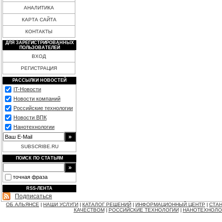
АНАЛИТИКА
КАРТА САЙТА
КОНТАКТЫ
ДЛЯ ЗАРЕГИСТРИРОВАННЫХ
ПОЛЬЗОВАТЕЛЕЙ
ВХОД
РЕГИСТРАЦИЯ
РАССЫЛКИ НОВОСТЕЙ
IT-Новости
Новости компаний
Российские технологии
Новости ВПК
Нанотехнологии
SUBSCRIBE.RU
ПОИСК ПО СТАТЬЯМ
точная фраза
RSS-ЛЕНТА
Подписаться
ОБ АЛЬЯНСЕ
НАШИ УСЛУГИ
КАТАЛОГ РЕШЕНИЙ
ИНФОРМАЦИОННЫЙ ЦЕНТР
СТАН
|
|
|
|
КАЧЕСТВОМ
РОССИЙСКИЕ ТЕХНОЛОГИИ
НАНОТЕХНОЛО
|
|