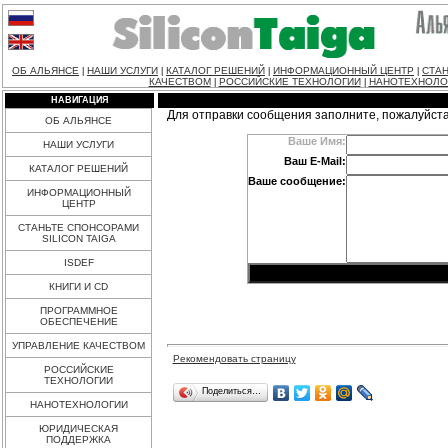
ОБ АЛЬЯНСЕ
НАШИ УСЛУГИ
КАТАЛОГ РЕШЕНИЙ
ИНФОРМАЦИОННЫЙ ЦЕНТР
СТАН
|
|
|
|
КАЧЕСТВОМ
РОССИЙСКИЕ ТЕХНОЛОГИИ
НАНОТЕХНОЛО
|
|
НАВИГАЦИЯ
Для отправки сообщения заполните, пожалуйст
ОБ АЛЬЯНСЕ
Ваше Имя:
НАШИ УСЛУГИ
Ваш E-Mail:
КАТАЛОГ РЕШЕНИЙ
Ваше сообщение:
ИНФОРМАЦИОННЫЙ
ЦЕНТР
СТАНЬТЕ СПОНСОРАМИ
SILICON TAIGA
ISDEF
КНИГИ И CD
ПРОГРАММНОЕ
ОБЕСПЕЧЕНИЕ
УПРАВЛЕНИЕ КАЧЕСТВОМ
Рекомендовать страницу
РОССИЙСКИЕ
ТЕХНОЛОГИИ
Поделиться…
НАНОТЕХНОЛОГИИ
ЮРИДИЧЕСКАЯ
ПОДДЕРЖКА