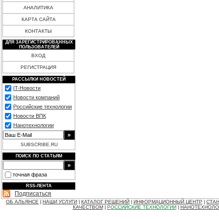
АНАЛИТИКА
КАРТА САЙТА
КОНТАКТЫ
ДЛЯ ЗАРЕГИСТРИРОВАННЫХ
ПОЛЬЗОВАТЕЛЕЙ
ВХОД
РЕГИСТРАЦИЯ
РАССЫЛКИ НОВОСТЕЙ
IT-Новости
Новости компаний
Российские технологии
Новости ВПК
Нанотехнологии
SUBSCRIBE.RU
ПОИСК ПО СТАТЬЯМ
точная фраза
RSS-ЛЕНТА
Подписаться
ОБ АЛЬЯНСЕ
НАШИ УСЛУГИ
КАТАЛОГ РЕШЕНИЙ
ИНФОРМАЦИОННЫЙ ЦЕНТР
СТАН
|
|
|
|
КАЧЕСТВОМ
РОССИЙСКИЕ ТЕХНОЛОГИИ
НАНОТЕХНОЛО
|
|