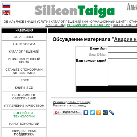
ОБ АЛЬЯНСЕ
НАШИ УСЛУГИ
КАТАЛОГ РЕШЕНИЙ
ИНФОРМАЦИОННЫЙ ЦЕНТР
СТАН
|
|
|
|
КАЧЕСТВОМ
РОССИЙСКИЕ ТЕХНОЛОГИИ
НАНОТЕХНОЛО
|
|
НАВИГАЦИЯ
ОБ АЛЬЯНСЕ
Обсуждение материала "
Авария н
НАШИ УСЛУГИ
Ваше Имя:
КАТАЛОГ РЕШЕНИЙ
Ваш E-Mail:
ИНФОРМАЦИОННЫЙ
Ваш комментарий:
ЦЕНТР
СТАНЬТЕ СПОНСОРАМИ
SILICON TAIGA
ISDEF
КНИГИ И CD
ПРОГРАММНОЕ
ОБЕСПЕЧЕНИЕ
Рекомендовать страницу
Распечатать страницу
УПРАВЛЕНИЕ КАЧЕСТВОМ
Поделиться…
РОССИЙСКИЕ
ТЕХНОЛОГИИ
НАНОТЕХНОЛОГИИ
ЮРИДИЧЕСКАЯ
ПОДДЕРЖКА